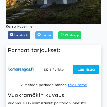
Kerro kaverille:
Facebook
Twitter
Whatsapp
Parhaat tarjoukset:
Lue lisää
652 € / viikko
✓ Meidän parhaan hinnan
takuumme
Vuokramökin kuvaus
Vuonna 2008 valmistunut paritalohuoneisto