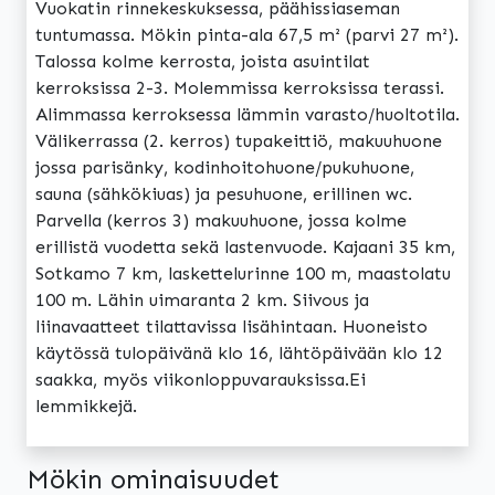
Vuokatin rinnekeskuksessa, päähissiaseman
tuntumassa. Mökin pinta-ala 67,5 m² (parvi 27 m²).
Talossa kolme kerrosta, joista asuintilat
kerroksissa 2-3. Molemmissa kerroksissa terassi.
Alimmassa kerroksessa lämmin varasto/huoltotila.
Välikerrassa (2. kerros) tupakeittiö, makuuhuone
jossa parisänky, kodinhoitohuone/pukuhuone,
sauna (sähkökiuas) ja pesuhuone, erillinen wc.
Parvella (kerros 3) makuuhuone, jossa kolme
erillistä vuodetta sekä lastenvuode. Kajaani 35 km,
Sotkamo 7 km, laskettelurinne 100 m, maastolatu
100 m. Lähin uimaranta 2 km. Siivous ja
liinavaatteet tilattavissa lisähintaan. Huoneisto
käytössä tulopäivänä klo 16, lähtöpäivään klo 12
saakka, myös viikonloppuvarauksissa.Ei
lemmikkejä.
Mökin ominaisuudet