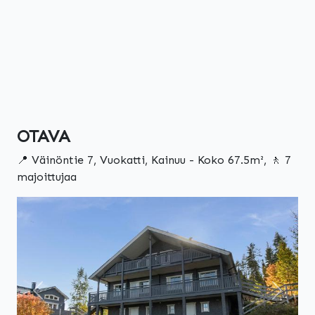
OTAVA
📍 Väinöntie 7, Vuokatti, Kainuu - Koko 67.5m², 🚶 7
majoittujaa
Edellinen
Seuraa