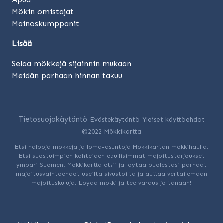
Mökin omistajat
Mainoskumppanit
Lisää
Selaa mökkejä sijainnin mukaan
Meidän parhaan hinnan takuu
Tietosuojakäytäntö
Evästekäytäntö
Yleiset käyttöehdot
©2022 Mökkikartta
Etsi halpoja mökkejä ja loma-asuntoja Mökkikartan mökkihaulla.
Etsi suostuimpien kohteiden edullisimmat majoitustarjoukset
ympäri Suomen. Mökkikartta etsii ja löytää puolestasi parhaat
majoitusvaihtoehdot useilta sivustoilta ja auttaa vertailemaan
majoituskuluja. Löydä mökki ja tee varaus jo tänään!