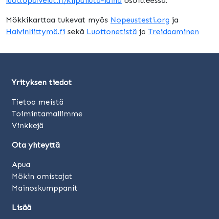
luottopalvelut.fi/kilpailuta-laina
osoitteessa.
Mökkikarttaa tukevat myös
Nopeustesti.org
ja
Halvinliittymä.fi
sekä
Luottonetistä
ja
Treidaaminen
Yrityksen tiedot
Tietoa meistä
Toimintamallimme
Vinkkejä
Ota yhteyttä
Apua
Mökin omistajat
Mainoskumppanit
Lisää