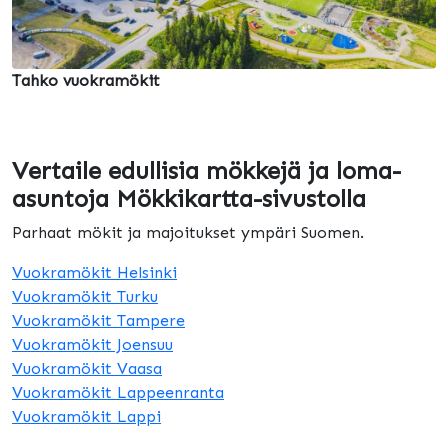
Tahko vuokramökit
Vertaile edullisia mökkejä ja loma-
asuntoja Mökkikartta-sivustolla
Parhaat mökit ja majoitukset ympäri Suomen.
Vuokramökit Helsinki
Vuokramökit Turku
Vuokramökit Tampere
Vuokramökit Joensuu
Vuokramökit Vaasa
Vuokramökit Lappeenranta
Vuokramökit Lappi