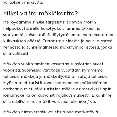
varauksen maksutta.
Miksi valita mökkikartta?
Me löydämme sinulle tarpeisiisi sopivan mökin
helppokäyttöisellä hakutyökalullamme. Oikean ja
sopivan hintaisen mökin löytyminen on vain muutaman
klikkauksen päässä. Tutustu siis sinäkin ja nauti olostasi
rennossa ja tunnelmallisessa mökkiympäristössä, jonka
sinä valitset!
Mökkien vuokraaminen kasvattaa suosiotaan vuosi
vuodelta. Suomessa varataan vuosittain kymmeniä
tuhansia mökkejä ja mökkeilijöitä on satoja tuhansia.
Myös monet turistit ovat huomanneet mökkielämän
parhaat puolet, sillä turistien määrä esimerkiksi Lapin
lomamökeillä on kasvanut räjähdysmäisesti. Eikä ihme,
sillä edullisimmat mökit varataan alle 60e / yö.
Mökkien hintavertailu voi siis tuoda merkittäviä