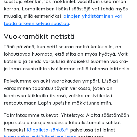
säästöjä etenkin, jos mökkeilet vuosittain useamman
kerran. Lomailemisen lisäksi säästöjä voi tehdä myös
muualla, sillä esimerkiksi
lainojen yhdistäminen voi
tuoda arkeen selvää säästöä
.
Vuokramökit netistä
Tänä päivänä, kun netti seuraa meitä kaikkialle, on
lohduttavaa huomata, että siitä on myös hyötyä. Voit
katsella ja tehdä varauksia ilmaiseksi Suomen vuokra-
ja loma-asuntoihin sivuillamme millä tahansa laitteella.
Palvelumme on auki vuorokauden ympäri. Lisäksi
varaaminen tapahtuu täysin verkossa, joten on
luontevaa klikkailla itsensä, vaikka ensiviikoksi
rentoutumaan Lapin upeisiin mökkitunnelmiin.
Toimintaamme tukevat: Yhteistyö: Aloita säästämään
jopa satoja euroja vuodessa kilpailuttamalla sähköt
ilmaseksi
Kilpailuta-sähkö.fi
palvelussa tai lainat