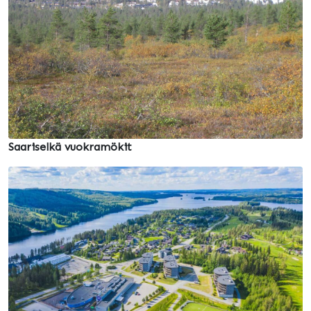
Saariselkä vuokramökit