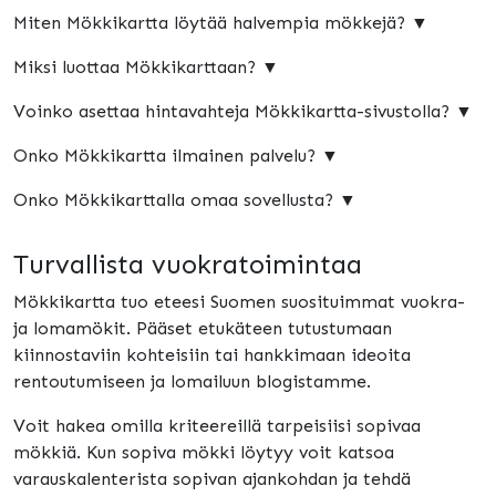
Miten Mökkikartta löytää halvempia mökkejä? ▼
Miksi luottaa Mökkikarttaan? ▼
Voinko asettaa hintavahteja Mökkikartta-sivustolla? ▼
Onko Mökkikartta ilmainen palvelu? ▼
Onko Mökkikarttalla omaa sovellusta? ▼
Turvallista vuokratoimintaa
Mökkikartta tuo eteesi Suomen suosituimmat vuokra-
ja lomamökit. Pääset etukäteen tutustumaan
kiinnostaviin kohteisiin tai hankkimaan ideoita
rentoutumiseen ja lomailuun blogistamme.
Voit hakea omilla kriteereillä tarpeisiisi sopivaa
mökkiä. Kun sopiva mökki löytyy voit katsoa
varauskalenterista sopivan ajankohdan ja tehdä