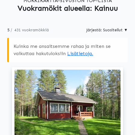
MÖKKIKARTTA-SIVUSTON TOP-LISTA
Vuokramökit alueella: Kainuu
5
431 vuokramökkiä
Järjestä: Suositellut ▼
Kuinka me ansaitsemme rahaa ja miten se
vaikuttaa hakutuloksiin
Lisätietoja.