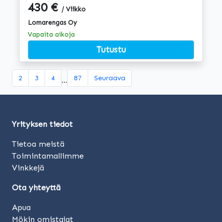
430 €
/ Viikko
Lomarengas Oy
Vapaita aikoja
Tutustu
2
3
4
87
Seuraava
...
Yrityksen tiedot
Tietoa meistä
Toimintamallimme
Vinkkejä
Ota yhteyttä
Apua
Mökin omistajat