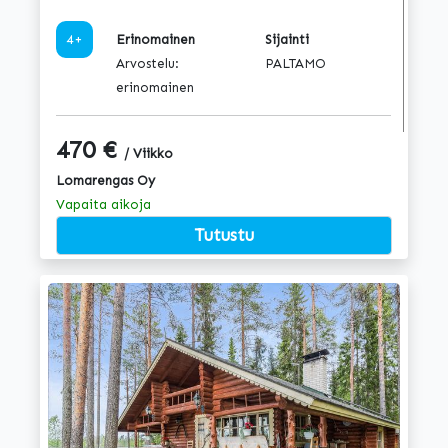
4+
Erinomainen
Sijainti
Arvostelu:
PALTAMO
erinomainen
470 €
/ Viikko
Lomarengas Oy
Vapaita aikoja
Tutustu