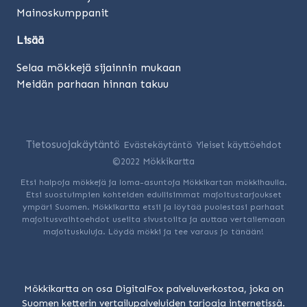
Mainoskumppanit
Lisää
Selaa mökkejä sijainnin mukaan
Meidän parhaan hinnan takuu
Tietosuojakäytäntö
Evästekäytäntö
Yleiset käyttöehdot
©2022 Mökkikartta
Etsi halpoja mökkejä ja loma-asuntoja Mökkikartan mökkihaulla.
Etsi suostuimpien kohteiden edullisimmat majoitustarjoukset
ympäri Suomen. Mökkikartta etsii ja löytää puolestasi parhaat
majoitusvaihtoehdot useilta sivustoilta ja auttaa vertailemaan
majoituskuluja. Löydä mökki ja tee varaus jo tänään!
Mökkikartta on osa DigitalFox palveluverkostoa, joka on
Suomen ketterin vertailupalveluiden tarjoaja internetissä.