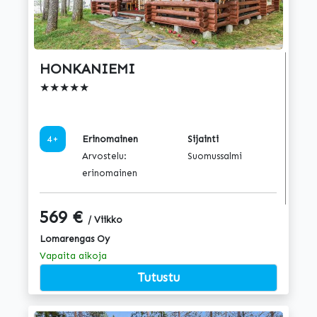
HONKANIEMI
★★★★★
4+
Erinomainen
Sijainti
Arvostelu:
Suomussalmi
erinomainen
569 €
/ Viikko
Lomarengas Oy
Vapaita aikoja
Tutustu