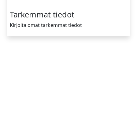
Tarkemmat tiedot
Kirjoita omat tarkemmat tiedot
Yrityksen tiedot
Tietoa meistä
Toimintamallimme
Vinkkejä
Ota yhteyttä
Apua
Mökin omistajat
Mainoskumppanit