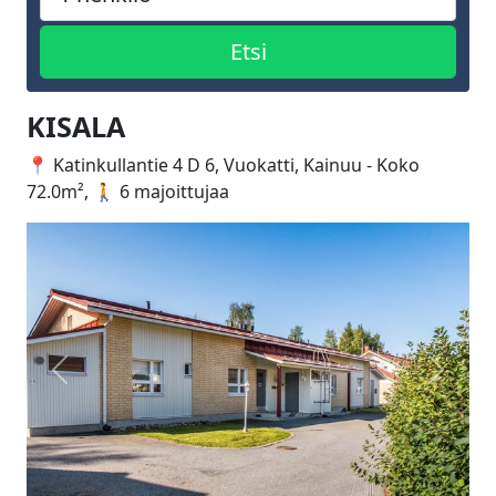
KISALA
📍 Katinkullantie 4 D 6, Vuokatti, Kainuu - Koko
72.0m², 🚶 6 majoittujaa
Edellinen
Seuraa