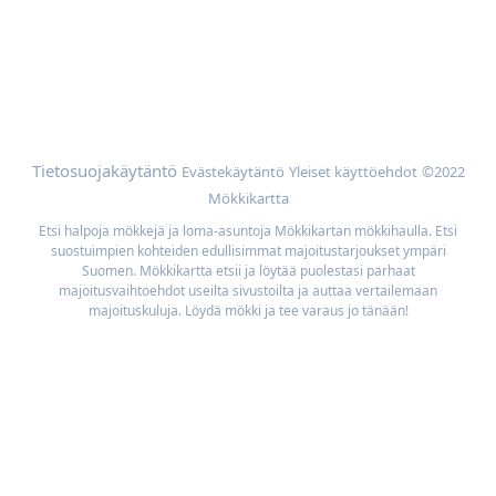
Lisää
Selaa mökkejä sijainnin mukaan
Meidän parhaan hinnan takuu
Tietosuojakäytäntö
Evästekäytäntö
Yleiset käyttöehdot
©2022
Mökkikartta
Etsi halpoja mökkejä ja loma-asuntoja Mökkikartan mökkihaulla. Etsi
suostuimpien kohteiden edullisimmat majoitustarjoukset ympäri
Suomen. Mökkikartta etsii ja löytää puolestasi parhaat
majoitusvaihtoehdot useilta sivustoilta ja auttaa vertailemaan
majoituskuluja. Löydä mökki ja tee varaus jo tänään!
Mökkikartta on osa DigitalFox palveluverkostoa, joka on
Suomen ketterin vertailupalveluiden tarjoaja internetissä.