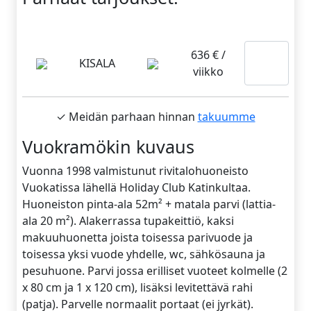
Lue
636 € /
KISALA
viikko
lisää
✓ Meidän parhaan hinnan
takuumme
Vuokramökin kuvaus
Vuonna 1998 valmistunut rivitalohuoneisto
Vuokatissa lähellä Holiday Club Katinkultaa.
Huoneiston pinta-ala 52m² + matala parvi (lattia-
ala 20 m²). Alakerrassa tupakeittiö, kaksi
makuuhuonetta joista toisessa parivuode ja
toisessa yksi vuode yhdelle, wc, sähkösauna ja
pesuhuone. Parvi jossa erilliset vuoteet kolmelle (2
x 80 cm ja 1 x 120 cm), lisäksi levitettävä rahi
(patja). Parvelle normaalit portaat (ei jyrkät).