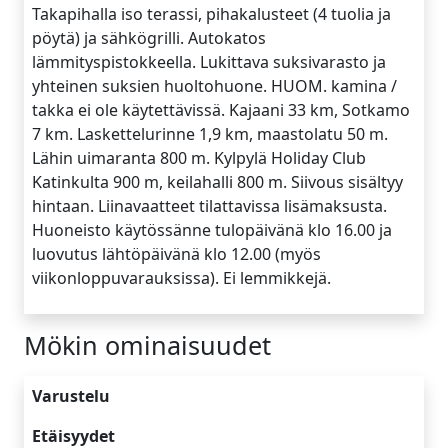
Takapihalla iso terassi, pihakalusteet (4 tuolia ja
pöytä) ja sähkögrilli. Autokatos
lämmityspistokkeella. Lukittava suksivarasto ja
yhteinen suksien huoltohuone. HUOM. kamina /
takka ei ole käytettävissä. Kajaani 33 km, Sotkamo
7 km. Laskettelurinne 1,9 km, maastolatu 50 m.
Lähin uimaranta 800 m. Kylpylä Holiday Club
Katinkulta 900 m, keilahalli 800 m. Siivous sisältyy
hintaan. Liinavaatteet tilattavissa lisämaksusta.
Huoneisto käytössänne tulopäivänä klo 16.00 ja
luovutus lähtöpäivänä klo 12.00 (myös
viikonloppuvarauksissa). Ei lemmikkejä.
Mökin ominaisuudet
Varustelu
Etäisyydet