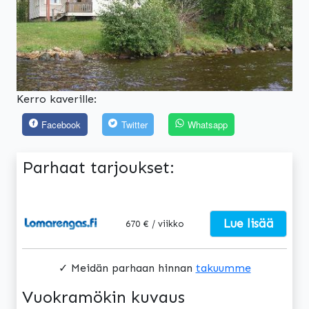
Kerro kaverille:
Facebook
Twitter
Whatsapp
Parhaat tarjoukset:
Lue lisää
670 € / viikko
✓ Meidän parhaan hinnan
takuumme
Vuokramökin kuvaus