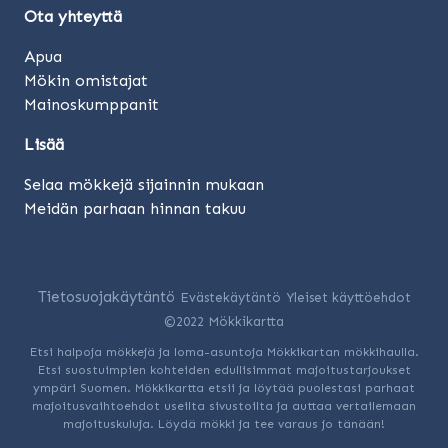
Ota yhteyttä
Apua
Mökin omistajat
Mainoskumppanit
Lisää
Selaa mökkejä sijainnin mukaan
Meidän parhaan hinnan takuu
Tietosuojakäytäntö
Evästekäytäntö
Yleiset käyttöehdot
©2022 Mökkikartta
Etsi halpoja mökkejä ja loma-asuntoja Mökkikartan mökkihaulla.
Etsi suostuimpien kohteiden edullisimmat majoitustarjoukset
ympäri Suomen. Mökkikartta etsii ja löytää puolestasi parhaat
majoitusvaihtoehdot useilta sivustoilta ja auttaa vertailemaan
majoituskuluja. Löydä mökki ja tee varaus jo tänään!