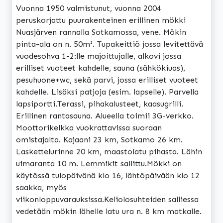
Vuonna 1950 valmistunut, vuonna 2004
peruskorjattu puurakenteinen erillinen mökki
Nuasjärven rannalla Sotkamossa, vene. Mökin
pinta-ala on n. 50m². Tupakeittiö jossa levitettävä
vuodesohva 1-2:lle majoittujalle, alkovi jossa
erilliset vuoteet kahdelle, sauna (sähkökiuas),
pesuhuone+wc, sekä parvi, jossa erilliset vuoteet
kahdelle. Lisäksi patjoja (esim. lapselle). Parvella
lapsiportti.Terassi, pihakalusteet, kaasugrilli.
Erillinen rantasauna. Alueella toimii 3G-verkko.
Moottorikelkka vuokrattavissa suoraan
omistajalta. Kajaani 23 km, Sotkamo 26 km.
Laskettelurinne 20 km, maastolatu pihasta. Lähin
uimaranta 10 m. Lemmikit sallittu.Mökki on
käytössä tulopäivänä klo 16, lähtöpäivään klo 12
saakka, myös
viikonloppuvarauksissa.Keliolosuhteiden salliessa
vedetään mökin lähelle latu ura n. 8 km matkalle.