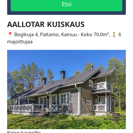
AALLOTAR KUISKAUS
📍 Bogikuja 4, Paltamo, Kainuu - Koko 70.0m², 🚶 6
majoittujaa
Edellinen
Seuraa
Kerro kaverille: