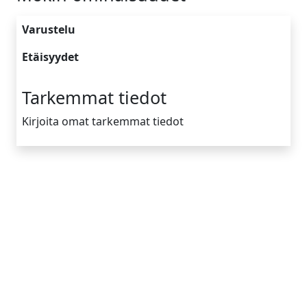
Varustelu
Etäisyydet
Tarkemmat tiedot
Kirjoita omat tarkemmat tiedot
Yrityksen tiedot
Tietoa meistä
Toimintamallimme
Vinkkejä
Ota yhteyttä