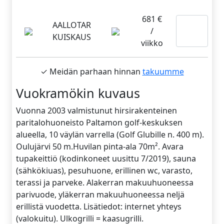
681 €
Lue
AALLOTAR
/
KUISKAUS
lisää
viikko
✓ Meidän parhaan hinnan
takuumme
Vuokramökin kuvaus
Vuonna 2003 valmistunut hirsirakenteinen
paritalohuoneisto Paltamon golf-keskuksen
alueella, 10 väylän varrella (Golf Glubille n. 400 m).
Oulujärvi 50 m.Huvilan pinta-ala 70m². Avara
tupakeittiö (kodinkoneet uusittu 7/2019), sauna
(sähkökiuas), pesuhuone, erillinen wc, varasto,
terassi ja parveke. Alakerran makuuhuoneessa
parivuode, yläkerran makuuhuoneessa neljä
erillistä vuodetta. Lisätiedot: internet yhteys
(valokuitu). Ulkogrilli = kaasugrilli.