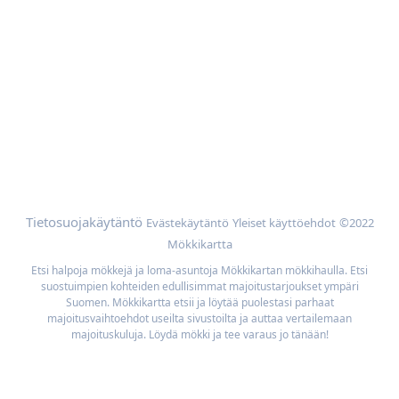
Apua
Mökin omistajat
Mainoskumppanit
Lisää
Selaa mökkejä sijainnin mukaan
Meidän parhaan hinnan takuu
Tietosuojakäytäntö
Evästekäytäntö
Yleiset käyttöehdot
©2022
Mökkikartta
Etsi halpoja mökkejä ja loma-asuntoja Mökkikartan mökkihaulla. Etsi
suostuimpien kohteiden edullisimmat majoitustarjoukset ympäri
Suomen. Mökkikartta etsii ja löytää puolestasi parhaat
majoitusvaihtoehdot useilta sivustoilta ja auttaa vertailemaan
majoituskuluja. Löydä mökki ja tee varaus jo tänään!