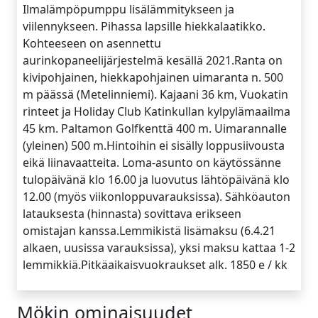
Ilmalämpöpumppu lisälämmitykseen ja
viilennykseen. Pihassa lapsille hiekkalaatikko.
Kohteeseen on asennettu
aurinkopaneelijärjestelmä kesällä 2021.Ranta on
kivipohjainen, hiekkapohjainen uimaranta n. 500
m päässä (Metelinniemi). Kajaani 36 km, Vuokatin
rinteet ja Holiday Club Katinkullan kylpylämaailma
45 km. Paltamon Golfkenttä 400 m. Uimarannalle
(yleinen) 500 m.Hintoihin ei sisälly loppusiivousta
eikä liinavaatteita. Loma-asunto on käytössänne
tulopäivänä klo 16.00 ja luovutus lähtöpäivänä klo
12.00 (myös viikonloppuvarauksissa). Sähköauton
latauksesta (hinnasta) sovittava erikseen
omistajan kanssa.Lemmikistä lisämaksu (6.4.21
alkaen, uusissa varauksissa), yksi maksu kattaa 1-2
lemmikkiä.Pitkäaikaisvuokraukset alk. 1850 e / kk
Mökin ominaisuudet