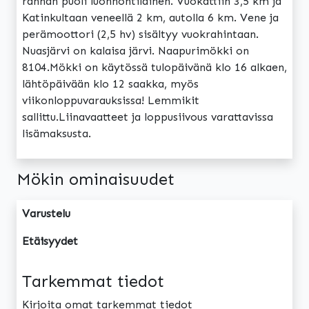
rannan puoli luonnontilainen. Vuokattiin 3,5 km ja
Katinkultaan veneellä 2 km, autolla 6 km. Vene ja
perämoottori (2,5 hv) sisältyy vuokrahintaan.
Nuasjärvi on kalaisa järvi. Naapurimökki on
8104.Mökki on käytössä tulopäivänä klo 16 alkaen,
lähtöpäivään klo 12 saakka, myös
viikonloppuvarauksissa! Lemmikit
sallittu.Liinavaatteet ja loppusiivous varattavissa
lisämaksusta.
Mökin ominaisuudet
Varustelu
Etäisyydet
Tarkemmat tiedot
Kirjoita omat tarkemmat tiedot