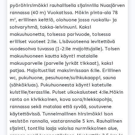
pyöröhirsimökki rauhallisella sijainnilla Nuasjärven
rannassa (40 m) Vuokatissa. Mökin pinta-ala 78
m², erillinen keittiö, olohuone jossa ruokailu- ja
sohvaryhmä, takka-leivinuuni. Kaksi
makuuhuonetta, toisessa parivuode, toisessa
erilliset vuoteet 2:lle. Lisävuoteena levitettävä
vuodesohva tuvassa (1-2:lle majoittujalle). Toisen
makuuhuoneen kautta käynti matalalle
makuuparvelle (parvelle jyrkät tikkaat), kaksi
patjaa. Majoitustilat maksimissaan 6:lle. Erillinen
wc, pukuhuone, pesuhuone/suihkukaappi, sauna
(sähkökiuas). Pukuhuoneesta käynti katetulle
kuistille/terassille. Puiset ulkokalusteet 4:lle.Mökin
ranta on kivikkoinen, kova sora/hiekkapohja,
rannassa sekä matalaa että syvää, soutuvene
käytettävissä. Tunnelmallinen hirsimökki ison
vesistön rannalla, vastarannalle 5 km. Rauhallinen
sijainti, tontilla laaja valoisa nurmikkoinen alue,