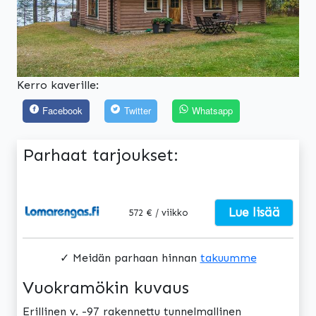
Kerro kaverille:
Facebook
Twitter
Whatsapp
Parhaat tarjoukset:
Lue lisää
572 € / viikko
✓ Meidän parhaan hinnan
takuumme
Vuokramökin kuvaus
Erillinen v. -97 rakennettu tunnelmallinen