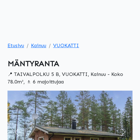
Etusivu
Kainuu
VUOKATTI
MÄNTYRANTA
📍 TAIVALPOLKU 5 B, VUOKATTI, Kainuu - Koko
78.0m², 🚶 6 majoittujaa
Edellinen
Seuraa