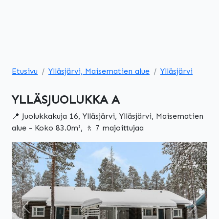
Etusivu
Ylläsjärvi, Maisematien alue
Ylläsjärvi
YLLÄSJUOLUKKA A
📍 Juolukkakuja 16, Ylläsjärvi, Ylläsjärvi, Maisematien
alue - Koko 83.0m², 🚶 7 majoittujaa
Edellinen
Seuraa