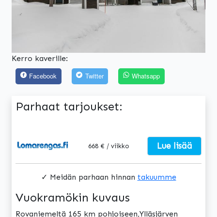
Kerro kaverille:
Facebook
Twitter
Whatsapp
Parhaat tarjoukset:
Lue lisää
668 € / viikko
✓ Meidän parhaan hinnan
takuumme
Vuokramökin kuvaus
Rovaniemeltä 165 km pohjoiseen,Ylläsjärven