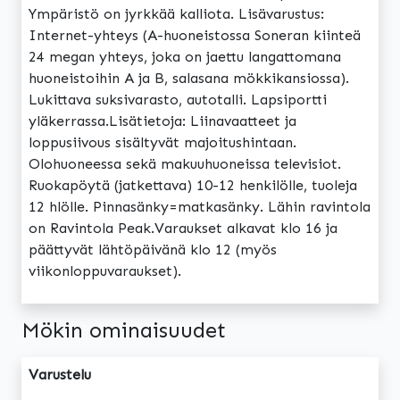
Ympäristö on jyrkkää kalliota. Lisävarustus:
Internet-yhteys (A-huoneistossa Soneran kiinteä
24 megan yhteys, joka on jaettu langattomana
huoneistoihin A ja B, salasana mökkikansiossa).
Lukittava suksivarasto, autotalli. Lapsiportti
yläkerrassa.Lisätietoja: Liinavaatteet ja
loppusiivous sisältyvät majoitushintaan.
Olohuoneessa sekä makuuhuoneissa televisiot.
Ruokapöytä (jatkettava) 10-12 henkilölle, tuoleja
12 hlölle. Pinnasänky=matkasänky. Lähin ravintola
on Ravintola Peak.Varaukset alkavat klo 16 ja
päättyvät lähtöpäivänä klo 12 (myös
viikonloppuvaraukset).
Mökin ominaisuudet
Varustelu