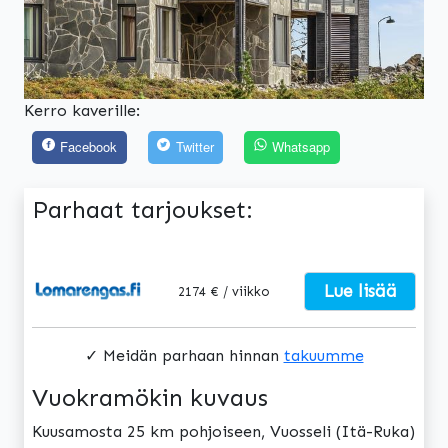
Kerro kaverille:
Facebook
Twitter
Whatsapp
Parhaat tarjoukset:
Lue lisää
2174 € / viikko
✓ Meidän parhaan hinnan
takuumme
Vuokramökin kuvaus
Kuusamosta 25 km pohjoiseen, Vuosseli (Itä-Ruka)