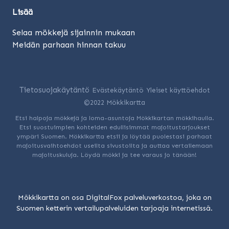
Lisää
Selaa mökkejä sijainnin mukaan
Meidän parhaan hinnan takuu
Tietosuojakäytäntö
Evästekäytäntö
Yleiset käyttöehdot
©2022 Mökkikartta
Etsi halpoja mökkejä ja loma-asuntoja Mökkikartan mökkihaulla.
Etsi suostuimpien kohteiden edullisimmat majoitustarjoukset
ympäri Suomen. Mökkikartta etsii ja löytää puolestasi parhaat
majoitusvaihtoehdot useilta sivustoilta ja auttaa vertailemaan
majoituskuluja. Löydä mökki ja tee varaus jo tänään!
Mökkikartta on osa DigitalFox palveluverkostoa, joka on
Suomen ketterin vertailupalveluiden tarjoaja internetissä.