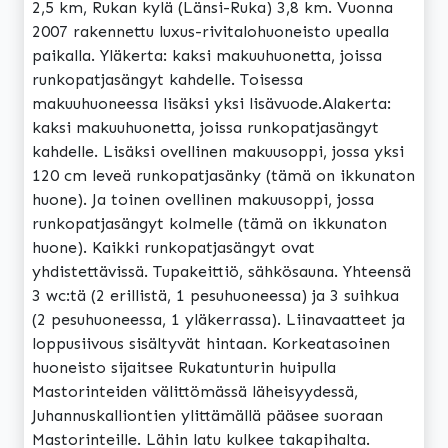
2,5 km, Rukan kylä (Länsi-Ruka) 3,8 km. Vuonna
2007 rakennettu luxus-rivitalohuoneisto upealla
paikalla. Yläkerta: kaksi makuuhuonetta, joissa
runkopatjasängyt kahdelle. Toisessa
makuuhuoneessa lisäksi yksi lisävuode.Alakerta:
kaksi makuuhuonetta, joissa runkopatjasängyt
kahdelle. Lisäksi ovellinen makuusoppi, jossa yksi
120 cm leveä runkopatjasänky (tämä on ikkunaton
huone). Ja toinen ovellinen makuusoppi, jossa
runkopatjasängyt kolmelle (tämä on ikkunaton
huone). Kaikki runkopatjasängyt ovat
yhdistettävissä. Tupakeittiö, sähkösauna. Yhteensä
3 wc:tä (2 erillistä, 1 pesuhuoneessa) ja 3 suihkua
(2 pesuhuoneessa, 1 yläkerrassa). Liinavaatteet ja
loppusiivous sisältyvät hintaan. Korkeatasoinen
huoneisto sijaitsee Rukatunturin huipulla
Mastorinteiden välittömässä läheisyydessä,
Juhannuskalliontien ylittämällä pääsee suoraan
Mastorinteille. Lähin latu kulkee takapihalta.