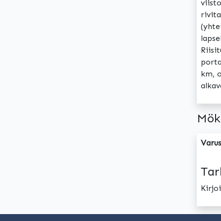
viist
rivit
(yhte
lapse
Riisi
porta
km, o
alkav
Mök
Varus
Tar
Kirj