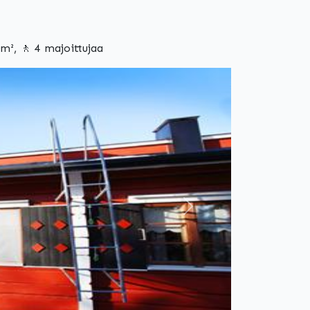
m², 🚶 4 majoittujaa
Seuraava