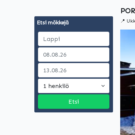
POR
📍 Ukk
Etsi mökkejä