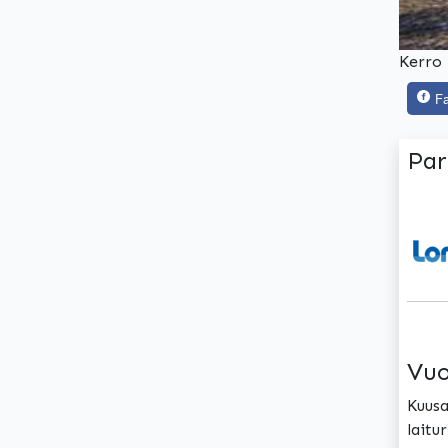
Kerro 
F
Par
Vuo
Kuusa
laitu