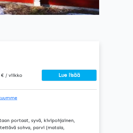
Lue lisää
 € / viikko
kuumme
an portaat, syvä, kivipohjainen,
itettävä sohva, parvi (matala,