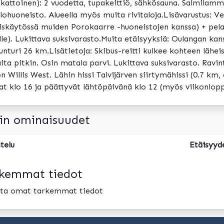
okattoinen): 2 vuodetta, tupakeittiö, sähkösauna. Salmilamm
alohuoneisto. Alueella myös muita rivitaloja.Lisävarustus: V
iskäytössä muiden Porokaarre -huoneistojen kanssa) + pelastu
lle). Lukittava suksivarasto.Muita etäisyyksiä: Oulangan kan
tunturi 26 km.Lisätietoja: Skibus-reitti kulkee kohteen läh
ita pitkin. Osin matala parvi. Lukittava suksivarasto. Ravin
n Willis West. Lähin hissi Talvijärven siirtymähissi (0.7 km,
at klo 16 ja päättyvät lähtöpäivänä klo 12 (myös viikonlop
in ominaisuudet
telu
Etäisyyd
kemmat tiedot
oita omat tarkemmat tiedot