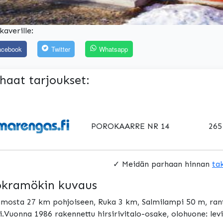
kaverille:
acebook
Twitter
Whatsapp
haat tarjoukset:
POROKAARRE NR 14
265
✓ Meidän parhaan hinnan
ta
kramökin kuvaus
mosta 27 km pohjoiseen, Ruka 3 km, Salmilampi 50 m, ranta
ri.Vuonna 1986 rakennettu hirsirivitalo-osake, olohuone: lev