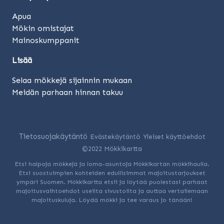
Apua
Mökin omistajat
Mainoskumppanit
Lisää
Selaa mökkejä sijainnin mukaan
Meidän parhaan hinnan takuu
Tietosuojakäytäntö
Evästekäytäntö
Yleiset käyttöehdot
©2022 Mökkikartta
Etsi halpoja mökkejä ja loma-asuntoja Mökkikartan mökkihaulla.
Etsi suostuimpien kohteiden edullisimmat majoitustarjoukset
ympäri Suomen. Mökkikartta etsii ja löytää puolestasi parhaat
majoitusvaihtoehdot useilta sivustoilta ja auttaa vertailemaan
majoituskuluja. Löydä mökki ja tee varaus jo tänään!