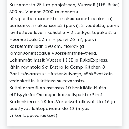
Kuusamosta 25 km pohjoiseen, Vuosseli (Itä-Ruka)
800 m. Vuonna 2000 rakennettu
hirsiparitalohuoneisto, makuuhuone1 (alakerta):
parisänky, makuuhuone2 (parvi): 2 vuodetta, parvi:
levitettävä laveri kahdelle + 2 sänkyä, tupakeittiö.
Huoneistoala 52 m² + parvi 26 m², parvi
korkeimmillaan 190 cm. Mökki- ja
lomahuoneistoalue Vuosselinrinne-tiellä.
Lähimmät hissit Vuosseli III ja RukaExpress,
lähin ravintola Ski Bistro ja Camp Kitchen &
Bar.Lisävarustus: Hiustenkuivaaja, sähkövatkain,
vedenkeitin, lukittava suksivarasto.
Kultakeramiikan astiasto 10 henkilölle.Muita
etäisyyksiä: Oulangan kansallispuisto/Pieni
Karhunkierros 28 km.Varaukset alkavat klo 16 ja
päättyvät lähtöpäivänä klo 12 (myös
viikonloppuvaraukset).