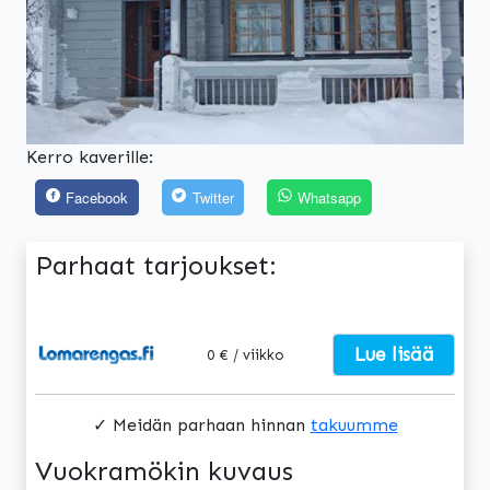
Kerro kaverille:
Facebook
Twitter
Whatsapp
Parhaat tarjoukset:
Lue lisää
0 € / viikko
✓ Meidän parhaan hinnan
takuumme
Vuokramökin kuvaus