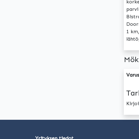
korke
parvi
Bistr
Doorm
1 km,
lähtö
Mök
Varus
Tar
Kirj
Yrityksen tiedot