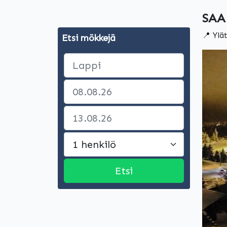
SAA
📍 Ylä
Etsi mökkejä