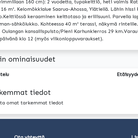
immillaan 160 cm): 2 vuodetta, tupakeittiö, heti valmis Ra
 16 m². Kelomökkialue Saarua-Ahossa, Ylätiellä. Lähin hissi 
o.Keittiössä keraaminen keittotaso ja erillisuuni. Parvella l
an-sähkölukko. Kohteessa 40 m² terassi, näkymä rinteille. 
 Oulangan kansallispuisto/Pieni Karhunkierros 29 km.Varauk
päivänä klo 12 (myös viikonloppuvaraukset).
in ominaisuudet
telu
Etäisyyd
kemmat tiedot
oita omat tarkemmat tiedot
Ota yhteyttä
Li