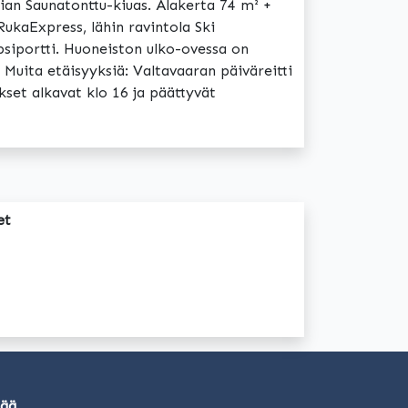
tian Saunatonttu-kiuas. Alakerta 74 m² +
RukaExpress, lähin ravintola Ski
apsiportti. Huoneiston ulko-ovessa on
Muita etäisyyksiä: Valtavaaran päiväreitti
set alkavat klo 16 ja päättyvät
et
sää