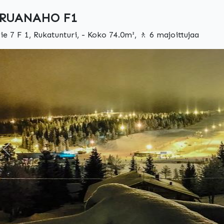
RUANAHO F1
tie 7 F 1, Rukatunturi, - Koko 74.0m², 🚶 6 majoittujaa
Edellinen