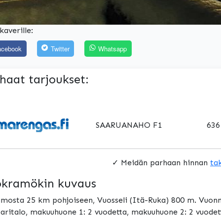
kaverille:
acebook
Twitter
Whatsapp
haat tarjoukset:
SAARUANAHO F1
636
✓ Meidän parhaan hinnan
ta
kramökin kuvaus
mosta 25 km pohjoiseen, Vuosseli (Itä-Ruka) 800 m. Vuon
aritalo, makuuhuone 1: 2 vuodetta, makuuhuone 2: 2 vuodetta