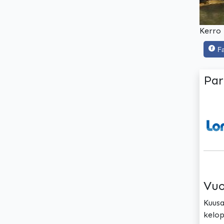
Kerro 
F
Par
Vuo
Kuusa
kelop