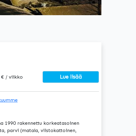
Lue lisää
 € / viikko
kuumme
na 1990 rakennettu korkeatasoinen
, parvi (matala, viistokattoinen,