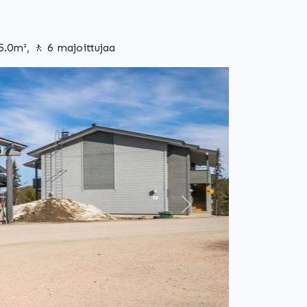
.0m², 🚶 6 majoittujaa
Seuraava