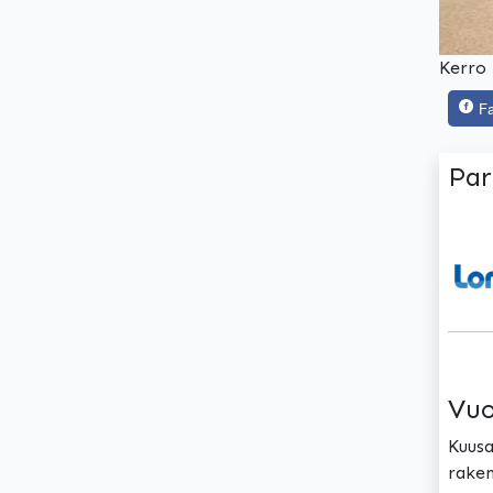
Kerro 
F
Par
Vuo
Kuusa
raken