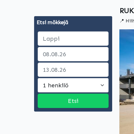
RUK
📍 Hii
Etsi mökkejä