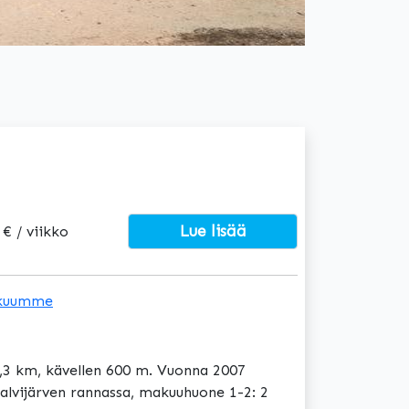
Lue lisää
 € / viikko
kuumme
2,3 km, kävellen 600 m. Vuonna 2007
alvijärven rannassa, makuuhuone 1-2: 2