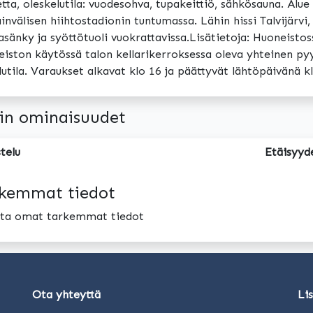
tta, oleskelutila: vuodesohva, tupakeittiö, sähkösauna. Alue 
invälisen hiihtostadionin tuntumassa. Lähin hissi Talvijärvi,
sänky ja syöttötuoli vuokrattavissa.Lisätietoja: Huoneistos
iston käytössä talon kellarikerroksessa oleva yhteinen pyy
lutila. Varaukset alkavat klo 16 ja päättyvät lähtöpäivänä 
in ominaisuudet
telu
Etäisyyd
kemmat tiedot
oita omat tarkemmat tiedot
Ota yhteyttä
Li