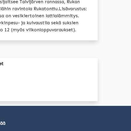
sijaitsee Talvijärven rannassa, Rukan
 lähin ravintola Rukatonttu.Lisävarustus:
sa on vesikiertoinen lattialämmitys.
kinpesu- ja kuivaustila sekä suksien
klo 12 (myös viikonloppuvaraukset).
et
sää