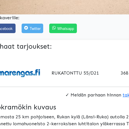
kaverille:
acebook
Twitter
Whatsapp
haat tarjoukset:
RUKATONTTU 55/D21
368
✓ Meidän parhaan hinnan
ta
kramökin kuvaus
mosta 25 km pohjoiseen, Rukan kylä (Länsi-Ruka) autolla 
nettu lomahuoneisto 2-kerroksisen luhtitalon yläkerrassa T