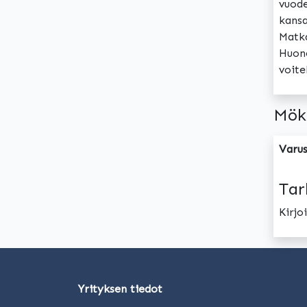
vuode
kansa
Matka
Huone
voite
Mök
Varus
Tar
Kirj
Yrityksen tiedot