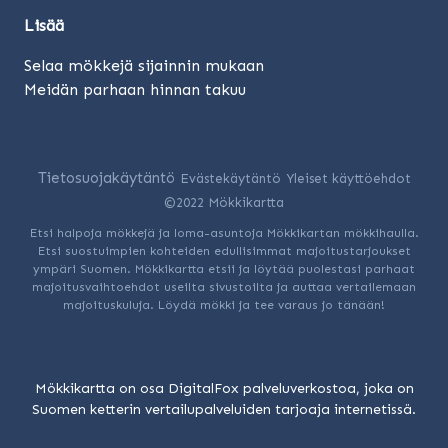
Lisää
Selaa mökkejä sijainnin mukaan
Meidän parhaan hinnan takuu
Tietosuojakäytäntö
Evästekäytäntö
Yleiset käyttöehdot
©2022 Mökkikartta
Etsi halpoja mökkejä ja loma-asuntoja Mökkikartan mökkihaulla.
Etsi suostuimpien kohteiden edullisimmat majoitustarjoukset
ympäri Suomen. Mökkikartta etsii ja löytää puolestasi parhaat
majoitusvaihtoehdot useilta sivustoilta ja auttaa vertailemaan
majoituskuluja. Löydä mökki ja tee varaus jo tänään!
Mökkikartta on osa DigitalFox palveluverkostoa, joka on
Suomen ketterin vertailupalveluiden tarjoaja internetissä.