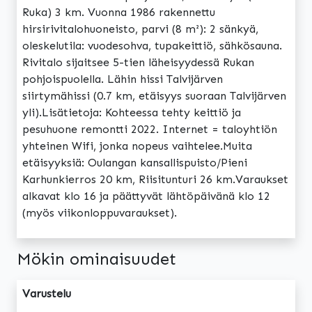
Ruka) 3 km. Vuonna 1986 rakennettu
hirsirivitalohuoneisto, parvi (8 m²): 2 sänkyä,
oleskelutila: vuodesohva, tupakeittiö, sähkösauna.
Rivitalo sijaitsee 5-tien läheisyydessä Rukan
pohjoispuolella. Lähin hissi Talvijärven
siirtymähissi (0.7 km, etäisyys suoraan Talvijärven
yli).Lisätietoja: Kohteessa tehty keittiö ja
pesuhuone remontti 2022. Internet = taloyhtiön
yhteinen Wifi, jonka nopeus vaihtelee.Muita
etäisyyksiä: Oulangan kansallispuisto/Pieni
Karhunkierros 20 km, Riisitunturi 26 km.Varaukset
alkavat klo 16 ja päättyvät lähtöpäivänä klo 12
(myös viikonloppuvaraukset).
Mökin ominaisuudet
Varustelu