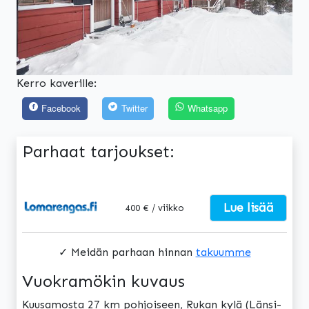
Kerro kaverille:
Facebook
Twitter
Whatsapp
Parhaat tarjoukset:
Lue lisää
400 € / viikko
✓ Meidän parhaan hinnan
takuumme
Vuokramökin kuvaus
Kuusamosta 27 km pohjoiseen, Rukan kylä (Länsi-