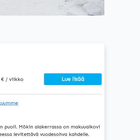
Lue lisää
 € / viikko
kuumme
nen puoli. Mökin alakerrassa on makuualkovi
neessa levitettävä vuodesohva kahdelle.