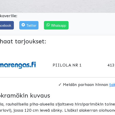
kaverille:
acebook
Twitter
Whatsapp
haat tarjoukset:
PIILOLA NR 1
413
✓ Meidän parhaan hinnan
ta
kramökin kuvaus
a, rauhallisella piha-alueella sijaitseva hirsiparimökin toi
ariovi), jossa 120 cm leveä sänky. Lisäksi alakerran olohuo