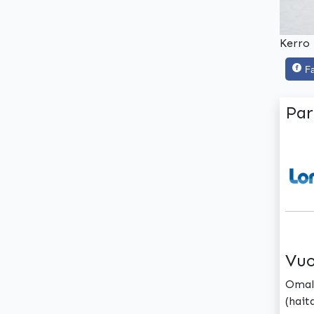
Kerro 
F
Par
Vuo
Omall
(hait