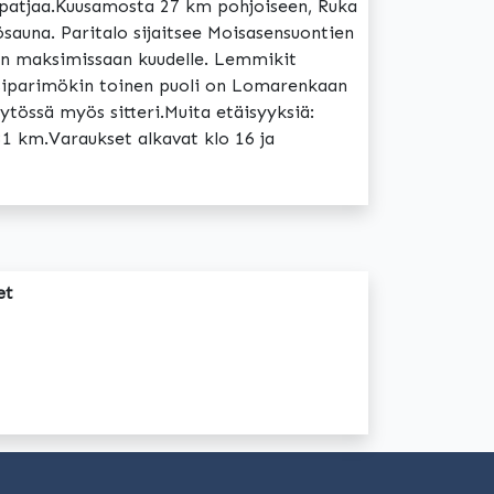
2 patjaa.Kuusamosta 27 km pohjoiseen, Ruka
sauna. Paritalo sijaitsee Moisasensuontien
aan maksimissaan kuudelle. Lemmikit
rsiparimökin toinen puoli on Lomarenkaan
ytössä myös sitteri.Muita etäisyyksiä:
31 km.Varaukset alkavat klo 16 ja
et