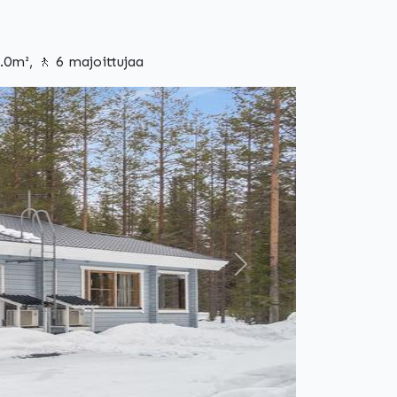
0m², 🚶 6 majoittujaa
Seuraava