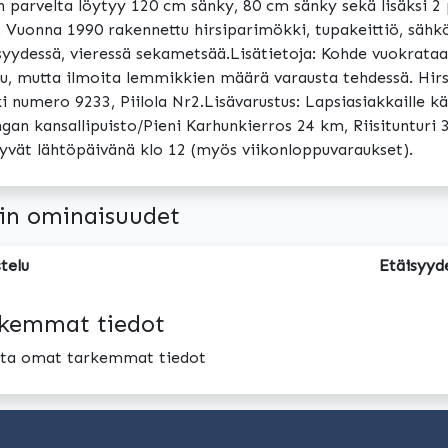
 parvelta löytyy 120 cm sänky, 80 cm sänky sekä lisäksi 
 Vuonna 1990 rakennettu hirsiparimökki, tupakeittiö, sähkö
syydessä, vieressä sekametsää.Lisätietoja: Kohde vuokrat
ttu, mutta ilmoita lemmikkien määrä varausta tehdessä. Hi
 numero 9233, Piilola Nr2.Lisävarustus: Lapsiasiakkaille kä
gan kansallipuisto/Pieni Karhunkierros 24 km, Riisitunturi 
yvät lähtöpäivänä klo 12 (myös viikonloppuvaraukset).
in ominaisuudet
telu
Etäisyyd
kemmat tiedot
oita omat tarkemmat tiedot