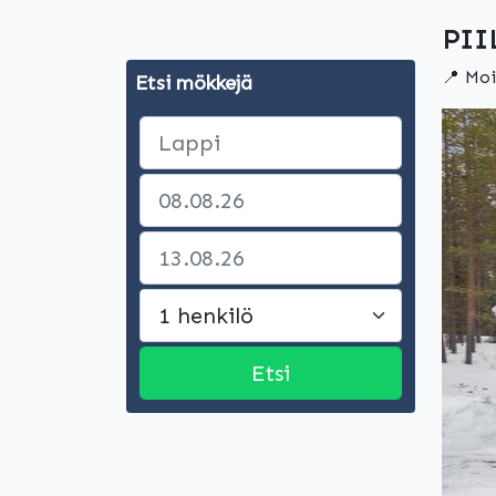
PII
📍 Moi
Etsi mökkejä