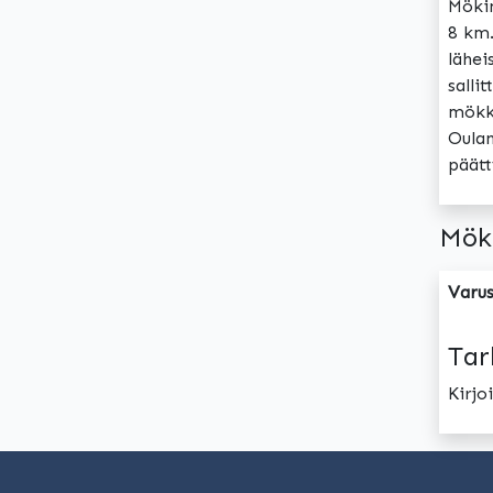
Mökin
8 km.
lähei
salli
mökki
Oulan
päätt
Mök
Varus
Tar
Kirj