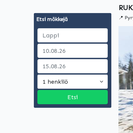
RUK
📍 Pyr
Etsi mökkejä