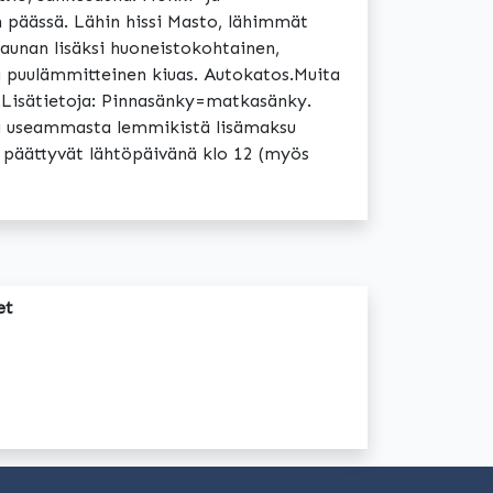
n päässä. Lähin hissi Masto, lähimmät
saunan lisäksi huoneistokohtainen,
a puulämmitteinen kiuas. Autokatos.Muita
m.Lisätietoja: Pinnasänky=matkasänky.
itä useammasta lemmikistä lisämaksu
a päättyvät lähtöpäivänä klo 12 (myös
et