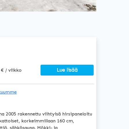
Lue lisää
 € / viikko
kuumme
a 2005 rakennettu viihtyisä hirsipaneloitu
okattoiset, korkeimmillaan 160 cm,
ttiö, sähkösauna. Mökki- ja