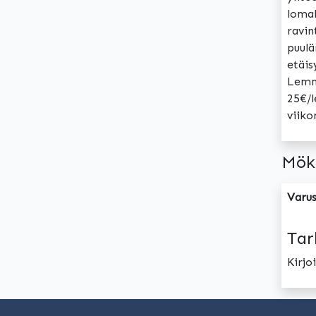
lomah
ravin
puulä
etäis
Lemmi
25€/l
viiko
Mök
Varus
Tar
Kirj