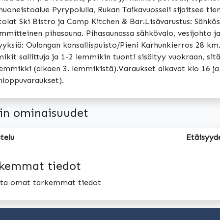
uoneistoalue Pyrypolulla, Rukan Taikavuosseli sijaitsee tie
tolat Ski Bistro ja Camp Kitchen & Bar.Lisävarustus: Sähkö
mmitteinen pihasauna. Pihasaunassa sähkövalo, vesijohto j
yyksiä: Oulangan kansallispuisto/Pieni Karhunkierros 28 k
kit sallittuja ja 1-2 lemmikin tuonti sisältyy vuokraan, s
emmikki (alkaen 3. lemmikistä).Varaukset alkavat klo 16 j
nloppuvaraukset).
in ominaisuudet
telu
Etäisyyd
kemmat tiedot
oita omat tarkemmat tiedot