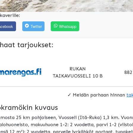
kaverille:
acebook
Twitter
Whatsapp
haat tarjoukset:
RUKAN
882
TAIKAVUOSSELI 10 B
✓ Meidän parhaan hinnan
ta
kramökin kuvaus
mosta 25 km pohjoiseen, Vuosseli (Itä-Ruka) 1,3 km. Vuonn
alohuoneisto, makuuhuone 1-2: 2 vuodetta, parvi 1-2 (viist
nsä 12 m²): 2 vuodetta, parvelle jyrkähköt portaat, tupakei