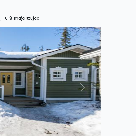
 🚶 8 majoittujaa
Seuraava