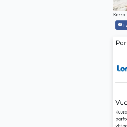
Kerro 
F
Par
Vuo
Kuusa
parit
yhtee