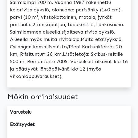
Salmilampi 200 m. Vuonna 1987 rakennettu
kelorivitaloyksiö, olohuone: parisänky (140 cm),
parvi (10 m², viistokattoinen, matala, jyrkät
portaat): 2 runkopatjaa, tupakeittiö, sähkösauna.
Salmilammen alueella sijaitseva rivitaloyksiö.
Alueella myös muita rivitaloja.Muita etäisyyksiä:
Oulangan kansallispuisto/Pieni Karhunkierros 20
km, Riisitunturi 26 km.Lisätietoja: Skibus-reitille
500 m. Remontoitu 2005. Varaukset alkavat klo 16
ja päättyvät lähtöpäivänä klo 12 (myös
viikonloppuvaraukset).
Mökin ominaisuudet
Varustelu
Etäisyydet