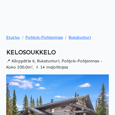
Etusivu
Pohjois-Pohjanmaa
Rukatunturi
KELOSOUKKELO
📍 Kärppätie 6, Rukatunturi, Pohjois-Pohjanmaa -
Koko 200.0m², 🚶 14 majoittujaa
Edellinen
Seuraa