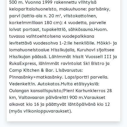
500 m. Vuonna 1999 rakennettu viihtyisä
keloparitalohuoneisto, makuuhuone: parisänky,
parvi (lattia-ala n. 20 m², viistokattoinen,
korkeimmillaan 180 cm): 4 vuodetta, parvelle
loivat portaat, tupakeittiö, sähkösauna.Huom.
tuvassa vaihtoehtoisena vuodepaikkana
levitettävä vuodesohva 1-2:lle henkilölle. Mökki- ja
lomahuoneistoalue Hissikujalla, Kuruhovi sijaitsee
Hissikujan päässä. Lähimmät hissit Vuosseli III ja
RukaExpress, lähimmät ravintolat Ski Bistro ja
Camp Kitchen & Bar. Lisävarustus:
Pinnasänky=matkasänky. Lapsiportti parvella.
Vedenkeitin. Autokatos.Muita etäisyyksiä:
Oulangan kansallispuisto/Pieni Karhunkierros 28
km, Valtavaaran päiväreitti 900 m.Varaukset
alkavat klo 16 ja päättyvät lähtöpäivänä klo 12
(myös viikonloppuvaraukset).