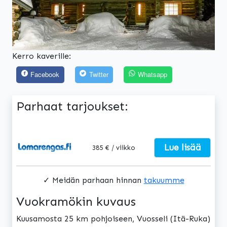
Kerro kaverille:
Facebook
Twitter
Whatsapp
Parhaat tarjoukset:
Lue lisää
385 € / viikko
✓ Meidän parhaan hinnan
takuumme
Vuokramökin kuvaus
Kuusamosta 25 km pohjoiseen, Vuosseli (Itä-Ruka)