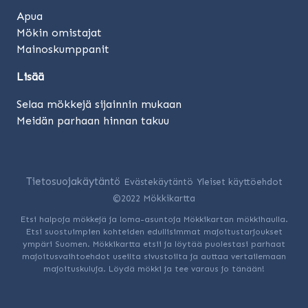
Apua
Mökin omistajat
Mainoskumppanit
Lisää
Selaa mökkejä sijainnin mukaan
Meidän parhaan hinnan takuu
Tietosuojakäytäntö
Evästekäytäntö
Yleiset käyttöehdot
©2022 Mökkikartta
Etsi halpoja mökkejä ja loma-asuntoja Mökkikartan mökkihaulla.
Etsi suostuimpien kohteiden edullisimmat majoitustarjoukset
ympäri Suomen. Mökkikartta etsii ja löytää puolestasi parhaat
majoitusvaihtoehdot useilta sivustoilta ja auttaa vertailemaan
majoituskuluja. Löydä mökki ja tee varaus jo tänään!