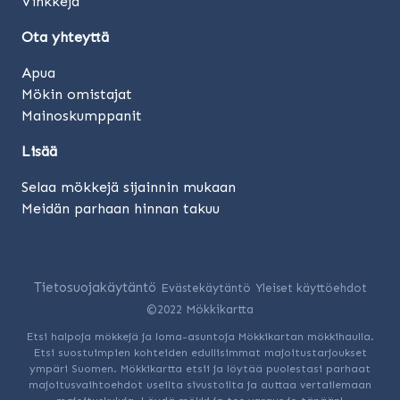
Vinkkejä
Ota yhteyttä
Apua
Mökin omistajat
Mainoskumppanit
Lisää
Selaa mökkejä sijainnin mukaan
Meidän parhaan hinnan takuu
Tietosuojakäytäntö
Evästekäytäntö
Yleiset käyttöehdot
©2022 Mökkikartta
Etsi halpoja mökkejä ja loma-asuntoja Mökkikartan mökkihaulla.
Etsi suostuimpien kohteiden edullisimmat majoitustarjoukset
ympäri Suomen. Mökkikartta etsii ja löytää puolestasi parhaat
majoitusvaihtoehdot useilta sivustoilta ja auttaa vertailemaan