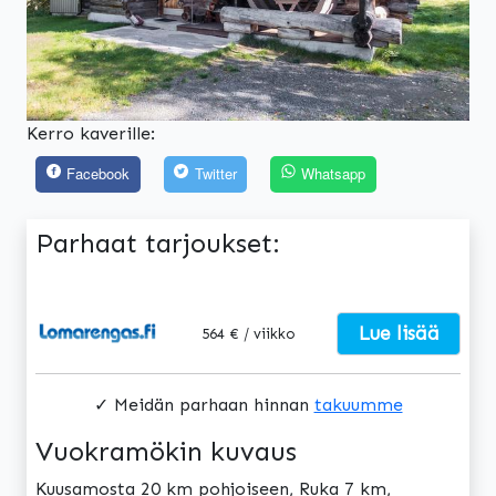
Kerro kaverille:
Facebook
Twitter
Whatsapp
Parhaat tarjoukset:
Lue lisää
564 € / viikko
✓ Meidän parhaan hinnan
takuumme
Vuokramökin kuvaus
Kuusamosta 20 km pohjoiseen, Ruka 7 km,