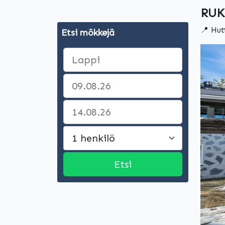
RUK
📍 Hut
Etsi mökkejä