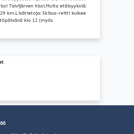
ssi Talvijärven hissi.Muita etäisyyksiä:
29 km.Lisätietoja: Skibus-reitti kulkee
htöpäivänä klo 12 (myös
et
sää