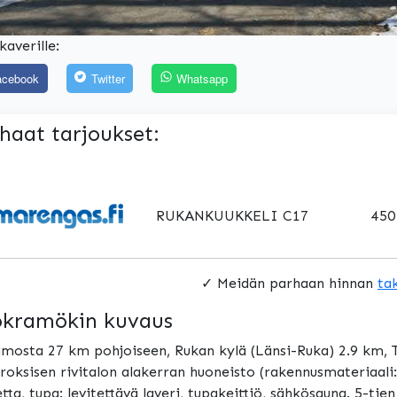
kaverille:
acebook
Twitter
Whatsapp
haat tarjoukset:
RUKANKUUKKELI C17
450
✓ Meidän parhaan hinnan
ta
kramökin kuvaus
mosta 27 km pohjoiseen, Rukan kylä (Länsi-Ruka) 2.9 km, T
roksisen rivitalon alakerran huoneisto (rakennusmateriaali:
tta, tupa: levitettävä laveri, tupakeittiö, sähkösauna. 5-tie