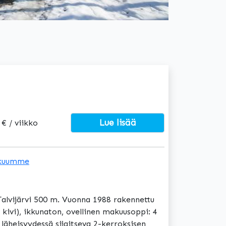
Lue lisää
 € / viikko
kuumme
alvijärvi 500 m. Vuonna 1988 rakennettu
 kivi), ikkunaton, ovellinen makuusoppi: 4
n läheisyydessä sijaitseva 2-kerroksisen