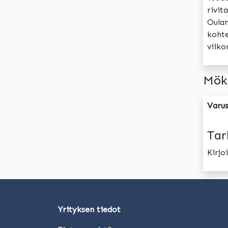
rivit
Oulan
kohte
viiko
Mök
Varus
Tar
Kirj
Yrityksen tiedot