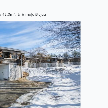
 42.0m², 🚶 6 majoittujaa
Seuraava