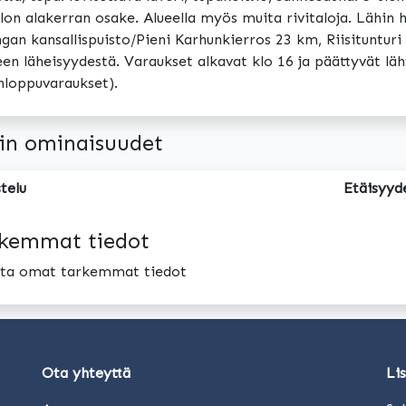
alon alakerran osake. Alueella myös muita rivitaloja. Lähin hi
gan kansallispuisto/Pieni Karhunkierros 23 km, Riisitunturi 
en läheisyydestä. Varaukset alkavat klo 16 ja päättyvät lä
nloppuvaraukset).
in ominaisuudet
telu
Etäisyyd
kemmat tiedot
oita omat tarkemmat tiedot
Ota yhteyttä
Li