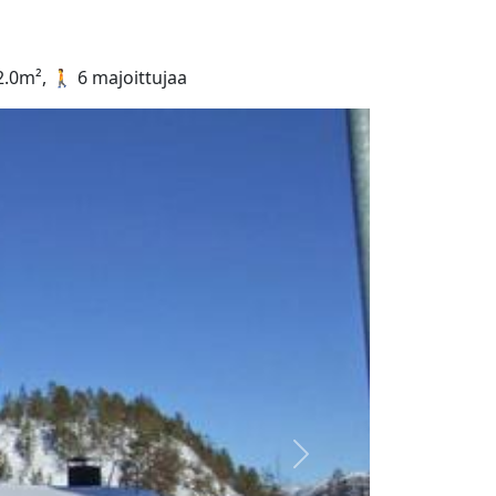
2.0m², 🚶 6 majoittujaa
Seuraava