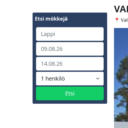
VA
Etsi mökkejä
📍 Val