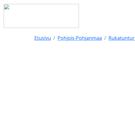
Etusivu
Pohjois-Pohjanmaa
Rukatuntur