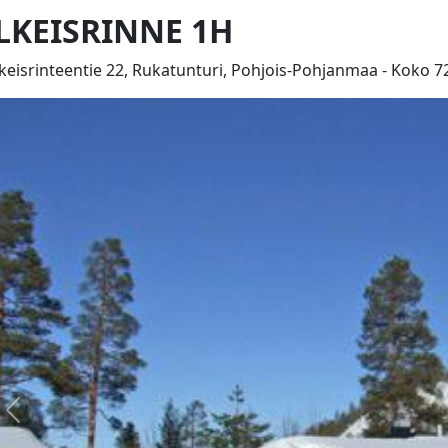
LKEISRINNE 1H
keisrinteentie 22, Rukatunturi, Pohjois-Pohjanmaa - Koko 7
Edellinen