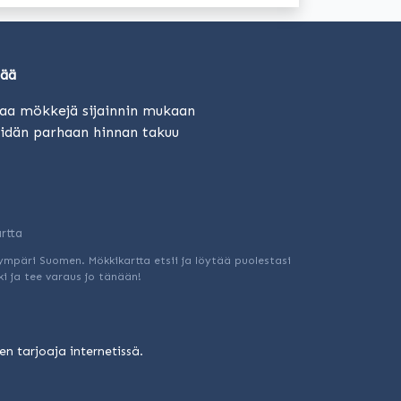
sää
laa mökkejä sijainnin mukaan
idän parhaan hinnan takuu
rtta
ympäri Suomen. Mökkikartta etsii ja löytää puolestasi
i ja tee varaus jo tänään!
n tarjoaja internetissä.