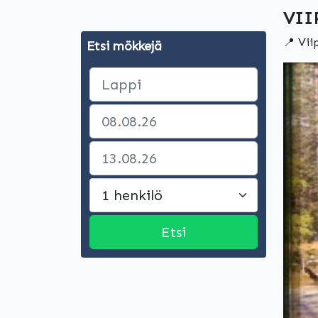
VII
📍 Vii
Etsi mökkejä