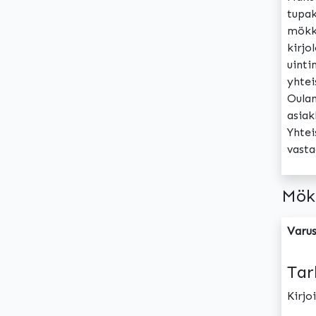
tupak
mökki
kirjo
uinti
yhtei
Oulan
asiak
Yhtei
vasta
Mök
Varus
Tar
Kirj