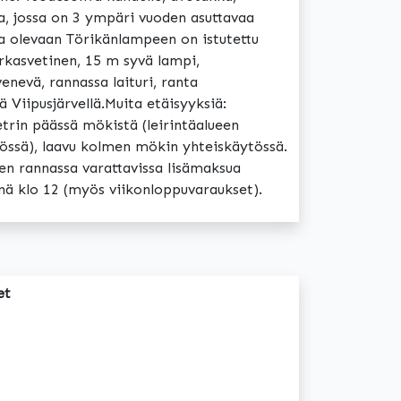
la, jossa on 3 ympäri vuoden asuttavaa
la olevaan Törikänlampeen on istutettu
irkasvetinen, 15 m syvä lampi,
venevä, rannassa laituri, ranta
 Viipusjärvellä.Muita etäisyyksiä:
trin päässä mökistä (leirintäalueen
tössä), laavu kolmen mökin yhteiskäytössä.
ven rannassa varattavissa lisämaksua
änä klo 12 (myös viikonloppuvaraukset).
et