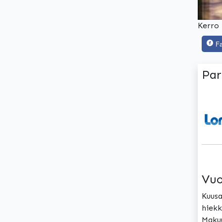
Kerro 
F
Par
Vuo
Kuusa
hiekk
Makuu