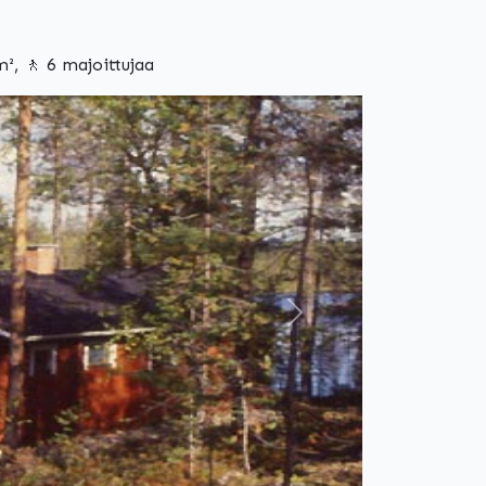
², 🚶 6 majoittujaa
Seuraava