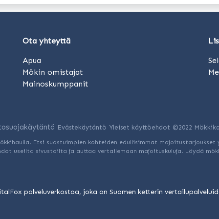
Ota yhteyttä
Li
Apua
Se
Mökin omistajat
Me
Mainoskumppanit
tosuojakäytäntö
Evästekäytäntö
Yleiset käyttöehdot
©2022 Mökkika
kkihaulla. Etsi suostuimpien kohteiden edullisimmat majoitustarjoukset 
ot useilta sivustoilta ja auttaa vertailemaan majoituskuluja. Löydä mökk
talFox palveluverkostoa, joka on Suomen ketterin vertailupalveluide