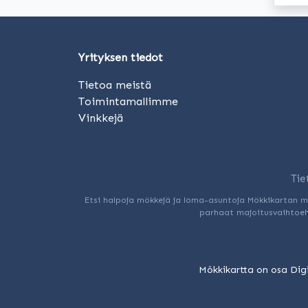
Yrityksen tiedot
Tietoa meistä
Toimintamallimme
Vinkkejä
Tie
Etsi halpoja mökkejä ja loma-asuntoja Mökkikartan mö
parhaat majoitusvaihtoehd
Mökkikartta on osa Digi