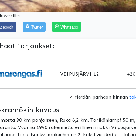
kaverille:
acebook
Twitter
Whatsapp
haat tarjoukset:
VIIPUSJÄRVI 12
420
✓ Meidän parhaan hinnan
ta
kramökin kuvaus
mosta 30 km pohjoiseen, Ruka 6,2 km, Törikänlampi 50 m, V
aranta. Vuonna 1990 rakennettu erillinen mökki Viipusjärv
huone 1: parisänky, makuuhuone 2: kaksi vuodetta , olohuo