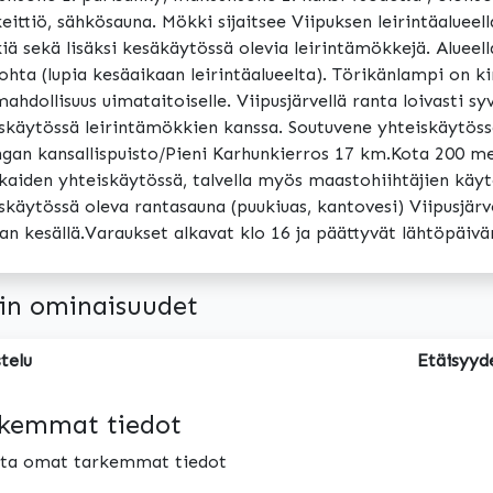
eittiö, sähkösauna. Mökki sijaitsee Viipuksen leirintäalueel
ä sekä lisäksi kesäkäytössä olevia leirintämökkejä. Alueel
lohta (lupia kesäaikaan leirintäalueelta). Törikänlampi on k
mahdollisuus uimataitoiselle. Viipusjärvellä ranta loivasti sy
skäytössä leirintämökkien kanssa. Soutuvene yhteiskäytössä
gan kansallispuisto/Pieni Karhunkierros 17 km.Kota 200 me
kaiden yhteiskäytössä, talvella myös maastohiihtäjien käy
skäytössä oleva rantasauna (puukiuas, kantovesi) Viipusjär
an kesällä.Varaukset alkavat klo 16 ja päättyvät lähtöpäiv
in ominaisuudet
telu
Etäisyyd
kemmat tiedot
oita omat tarkemmat tiedot