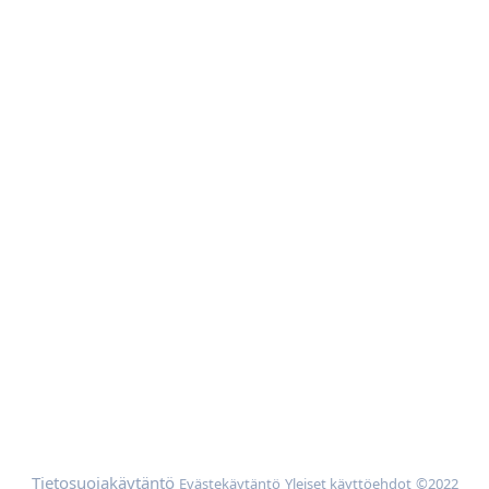
Yrityksen tiedot
Tietoa meistä
Toimintamallimme
Vinkkejä
Ota yhteyttä
Apua
Mökin omistajat
Mainoskumppanit
Lisää
Selaa mökkejä sijainnin mukaan
Meidän parhaan hinnan takuu
Tietosuojakäytäntö
Evästekäytäntö
Yleiset käyttöehdot
©2022