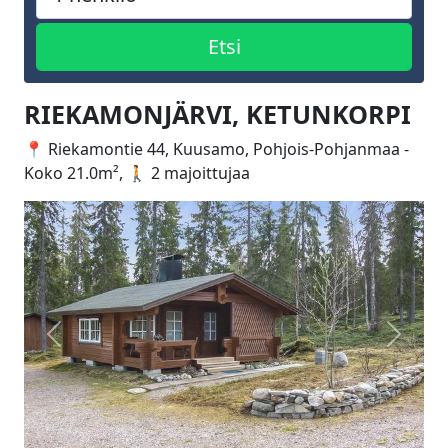
RIEKAMONJÄRVI, KETUNKORPI
📍 Riekamontie 44, Kuusamo, Pohjois-Pohjanmaa -
Koko 21.0m², 🚶 2 majoittujaa
Edellinen
Seuraa