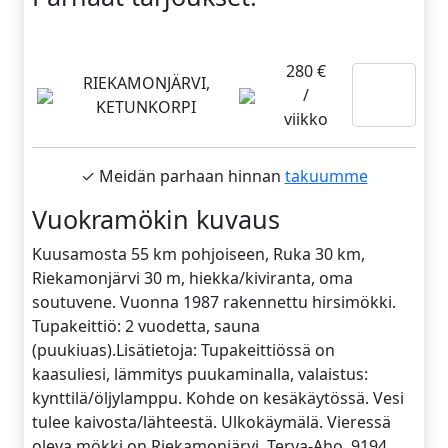
280 €
Lue
RIEKAMONJÄRVI,
/
KETUNKORPI
lisää
viikko
✓ Meidän parhaan hinnan
takuumme
Vuokramökin kuvaus
Kuusamosta 55 km pohjoiseen, Ruka 30 km,
Riekamonjärvi 30 m, hiekka/kiviranta, oma
soutuvene. Vuonna 1987 rakennettu hirsimökki.
Tupakeittiö: 2 vuodetta, sauna
(puukiuas).Lisätietoja: Tupakeittiössä on
kaasuliesi, lämmitys puukaminalla, valaistus:
kynttilä/öljylamppu. Kohde on kesäkäytössä. Vesi
tulee kaivosta/lähteestä. Ulkokäymälä. Vieressä
oleva mökki on Riekamonjärvi, Terva-Aho, 9194.