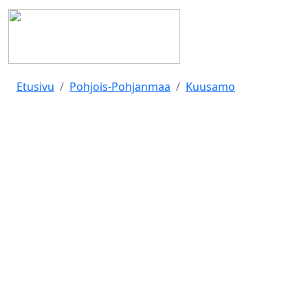
Etusivu
Pohjois-Pohjanmaa
Kuusamo