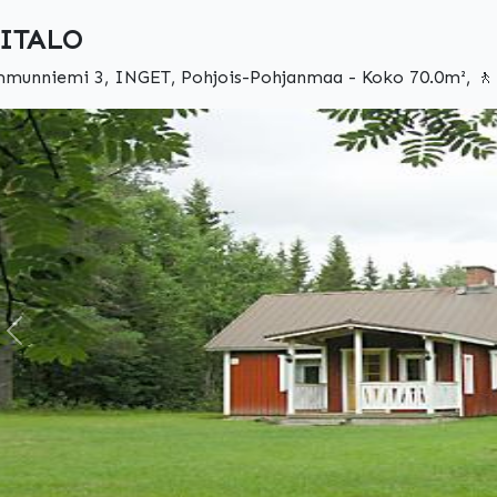
ITALO
munniemi 3, INGET, Pohjois-Pohjanmaa - Koko 70.0m², 🚶 
Edellinen