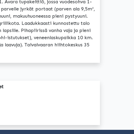
1. Avara tupakeittiö, jossa vuodesohva 1-
 parvelle jyrkät portaat (parven ala 9,5m²,
inuuni, makuuhuoneessa pieni pystyuuni.
grillikota. Laadukkaasti kunnostettu talo
 lapsille. Pihapiirissä vanha vaja ja pieni
ohi-istutukset), veneenlaskupaikka 10 km.
a laavuja). Taivalvaaran hiihtokeskus 35
et