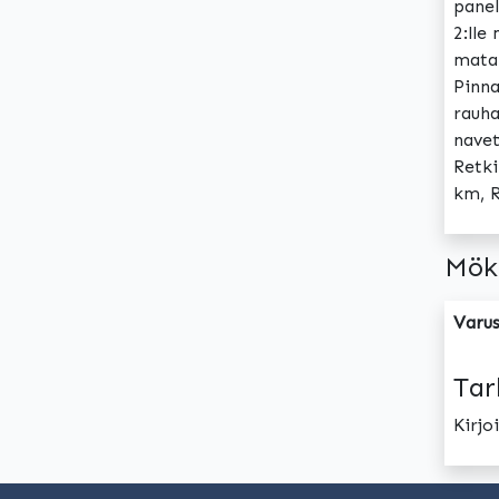
panel
2:lle
matal
Pinna
rauha
navet
Retki
km, R
Mök
Varus
Tar
Kirj