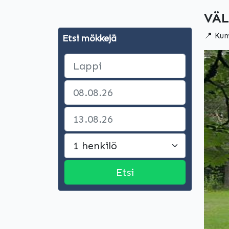
VÄL
📍 Kum
Etsi mökkejä