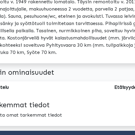
oitu v. 1949 rakennettu lomatalo. Täysin remontoitu v. 201
 majoittujalle, makuuhuoneessa 2 vuodetta, parvella 2 patjaa,
a). Sauna, pesuhuone/wc, eteinen ja avokuisti. Tuvassa leiv
sänky ja syöttötuoli toimitetaan tarvittaessa. Pihapiirissä 
llisella paikalla. Tasainen, nurmikkoinen piha, soveltuu hyvin
ta. Kostonjärvellä hyvät kalastusmahdollisuudet (mm. järvil
kohteeksi soveltuva Pyhitysvaara 30 km (mm. tulipaikkoja j
uka 70 km, Syöte 70 km.
in ominaisuudet
telu
Etäisyyd
kemmat tiedot
oita omat tarkemmat tiedot