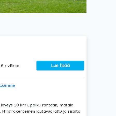
Lue lisää
 € / viikko
kuumme
leveys 10 km), polku rantaan, matala
Hirsirakenteinen lautavuorattu ja sisältä