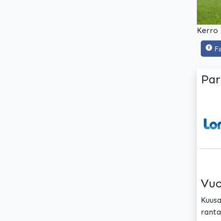
Kerro 
F
Par
Vuo
Kuusa
ranta