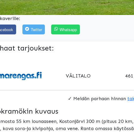
kaverille:
acebook
Twitter
Whatsapp
haat tarjoukset:
VÄLITALO
461
✓ Meidän parhaan hinnan
ta
kramökin kuvaus
mosta 55 km lounaaseen, Kostonjärvi 300 m (pituus 20 km, 
, kova sora-ja kivipohja, oma vene. Ranta omassa käytössä. 