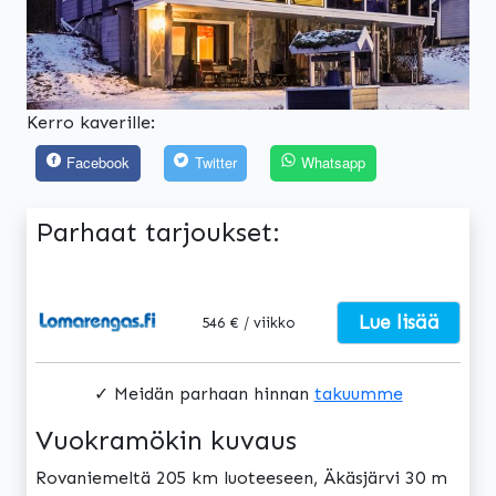
Kerro kaverille:
Facebook
Twitter
Whatsapp
Parhaat tarjoukset:
Lue lisää
546 € / viikko
✓ Meidän parhaan hinnan
takuumme
Vuokramökin kuvaus
Rovaniemeltä 205 km luoteeseen, Äkäsjärvi 30 m