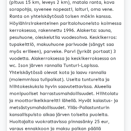
(pituus 15 km, leveys 2 km), matala ranta, kova
sorapohja, syvenee nopeasti, laituri, oma vene.
Ranta on yhteiskäytössä toisen mökin kanssa.
Höylähirsirakenteinen paritalohuoneisto kolmessa
kerroksessa, rakennettu 1996. Alakerta: sauna,
pesuhuone, oleskelutila vuodesohva. Keskikerros:
tupakeittiö, makuuhuone parivuode (sängyt saa
myös erilleen), parveke. Parvi (jyrkät portaat) 3
vuodetta. Alakerroksessa ja keskikerroksessa on
wc. Ison järven rannalla Tunturi-Lapissa.
Yhteiskäytössä olevat kota ja laavu rannalla
(molemmissa tulipaikat). Useita tuntureita ja
hiihtokeskuksia hyvin saavutettavissa. Alueella
monipuoliset harrastusmahdollisuudet. Hiihtolatu
ja moottorikelkkareitti lähellä. Hyvät kalastus- ja
metsästysmahdollisuudet. Ylläs-Pallastunturin
kansallispuisto alkaa järven toiselta puolelta.
Huoltajalta vuokrattavissa pinnasänky 25 eur,
varaus ennakkoon ja maksu paikan päällä