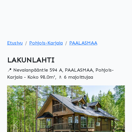
Etusivu
Pohjois-Karjala
PAALASMAA
LAKUNLAHTI
📍 Nevalanpääntie 594 A, PAALASMAA, Pohjois-
Karjala - Koko 98.0m², 🚶 6 majoittujaa
Edellinen
Seuraa