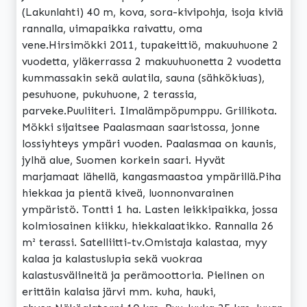
(Lakunlahti) 40 m, kova, sora-kivipohja, isoja kiviä
rannalla, uimapaikka raivattu, oma
vene.Hirsimökki 2011, tupakeittiö, makuuhuone 2
vuodetta, yläkerrassa 2 makuuhuonetta 2 vuodetta
kummassakin sekä aulatila, sauna (sähkökiuas),
pesuhuone, pukuhuone, 2 terassia,
parveke.Puuliiteri. Ilmalämpöpumppu. Grillikota.
Mökki sijaitsee Paalasmaan saaristossa, jonne
lossiyhteys ympäri vuoden. Paalasmaa on kaunis,
jylhä alue, Suomen korkein saari. Hyvät
marjamaat lähellä, kangasmaastoa ympärillä.Piha
hiekkaa ja pientä kiveä, luonnonvarainen
ympäristö. Tontti 1 ha. Lasten leikkipaikka, jossa
kolmiosainen kiikku, hiekkalaatikko. Rannalla 26
m² terassi. Satelliitti-tv.Omistaja kalastaa, myy
kalaa ja kalastuslupia sekä vuokraa
kalastusvälineitä ja perämoottoria. Pielinen on
erittäin kalaisa järvi mm. kuha, hauki,