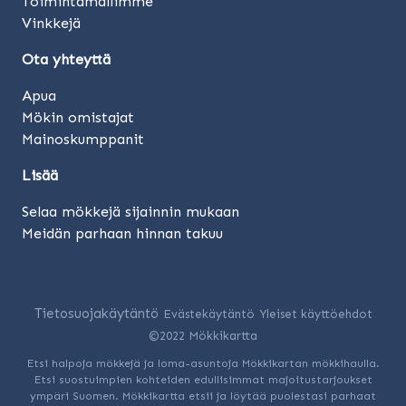
Toimintamallimme
Vinkkejä
Ota yhteyttä
Apua
Mökin omistajat
Mainoskumppanit
Lisää
Selaa mökkejä sijainnin mukaan
Meidän parhaan hinnan takuu
Tietosuojakäytäntö
Evästekäytäntö
Yleiset käyttöehdot
©2022 Mökkikartta
Etsi halpoja mökkejä ja loma-asuntoja Mökkikartan mökkihaulla.
Etsi suostuimpien kohteiden edullisimmat majoitustarjoukset
ympäri Suomen. Mökkikartta etsii ja löytää puolestasi parhaat