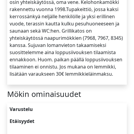
osin yhteiskäytössä, oma vene. Kelohonkamökki
rakennettu vuonna 1998.Tupakeittiö, jossa kaksi
kerrossänkyä neljälle henkilölle ja yksi erillinen
vuode, terassin kautta kulku pesuhuoneeseen ja
saunaan sekä WC:hen. Grillikatos on
yhteiskäytössä naapurimökkien (7968, 7967, 8345)
kanssa. Sujuvan lomanvieton takaamiseksi
suosittelemme aina loppusiivouksen tilaamista
ennakkoon. Huom. paikan päällä loppusiivouksen
tilaaminen ei onnistu. Jos mukana on lemmikki,
lisätään varaukseen 30€ lemmikkieläinmaksu.
Mökin ominaisuudet
Varustelu
Etäisyydet