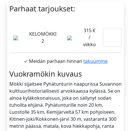
Parhaat tarjoukset:
315 €
Lue
KELOMÖKKI
/
2
lisää
viikko
✓ Meidän parhaan hinnan
takuumme
Vuokramökin kuvaus
Mökki sijaitsee Pyhätunturin naapurissa Suvannon
kulttuurihistoriallisesti arvokkaassa kylässä. Se on
ainoa kyläkokonaisuus, joka on säilynyt sodan
tuhoilta ehjänä. Pyhätunturille noin 20 km,
Luostolle 35 km, Kemijärveltä 57 km pohjoiseen.
Kitinen-joki/Kokkonen-järvi 30 m, vastaranta 300
metrin päässä, matala, kova hiekkapohja, ranta