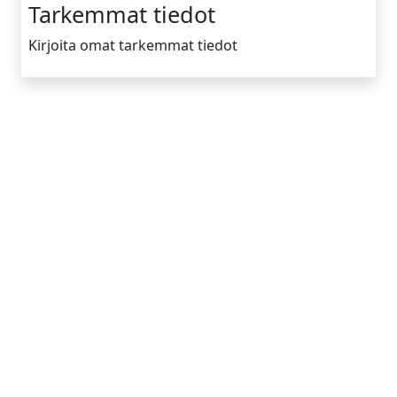
Tarkemmat tiedot
Kirjoita omat tarkemmat tiedot
Yrityksen tiedot
Tietoa meistä
Toimintamallimme
Vinkkejä
Ota yhteyttä
Apua
Mökin omistajat
Mainoskumppanit
Lisää