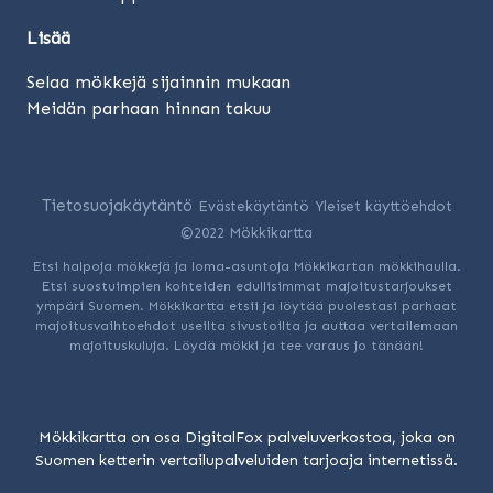
Lisää
Selaa mökkejä sijainnin mukaan
Meidän parhaan hinnan takuu
Tietosuojakäytäntö
Evästekäytäntö
Yleiset käyttöehdot
©2022 Mökkikartta
Etsi halpoja mökkejä ja loma-asuntoja Mökkikartan mökkihaulla.
Etsi suostuimpien kohteiden edullisimmat majoitustarjoukset
ympäri Suomen. Mökkikartta etsii ja löytää puolestasi parhaat
majoitusvaihtoehdot useilta sivustoilta ja auttaa vertailemaan
majoituskuluja. Löydä mökki ja tee varaus jo tänään!
Mökkikartta on osa DigitalFox palveluverkostoa, joka on
Suomen ketterin vertailupalveluiden tarjoaja internetissä.