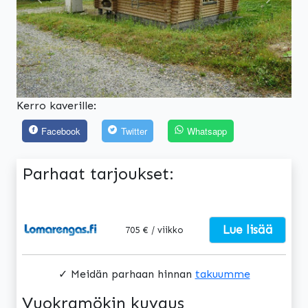
Edellinen
Seuraa
Kerro kaverille:
Facebook
Twitter
Whatsapp
Parhaat tarjoukset:
Lue lisää
705 € / viikko
✓ Meidän parhaan hinnan
takuumme
Vuokramökin kuvaus