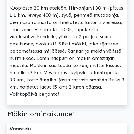
Kuopiosta 20 km etelään, Hirvonjärvi 30 m (pituus
1,1 km, leveys 400 m), syvä, pehmeä mutapohja,
pieni osa rannasta on hiekotettu laiturin vieressä,
oma vene. Hirsimökki 2005, tupakeittiö
vuodesohva kahdelle, yläkerta 2 patjaa, sauna,
pesuhuone, avokuisti. Siisti mökki, joka sijaitsee
peltomaisessa miljöössä. Rannan ja mökin välissä
nurmikkoa. Lähin naapuri on mökin omistajan
maatila. Mökkiin saa tuoda koiran, muttei kissaa.
Puijolle 22 km, Vesileppis -kylpylä ja hiihtoputki
30 km, kotieläinpiha, jossa ratsastusmahdollisuus 3
km, hoidetut ladut (5 km) 2 km:n päässä.
Vaihtopäivä perjantai.
Mökin ominaisuudet
Varustelu