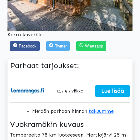
Kerro kaverille:
Facebook
Twitter
Whatsapp
Parhaat tarjoukset:
Lue lisää
617 € / viikko
✓ Meidän parhaan hinnan
takuumme
Vuokramökin kuvaus
Tampereelta 78 km luoteeseen, Mertiöjärvi 25 m