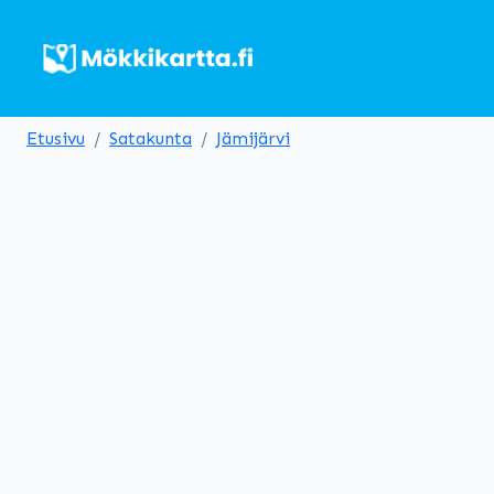
Etusivu
Satakunta
Jämijärvi