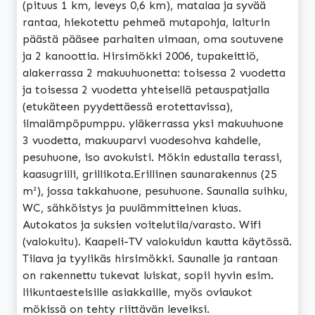
(pituus 1 km, leveys 0,6 km), matalaa ja syvää
rantaa, hiekotettu pehmeä mutapohja, laiturin
päästä pääsee parhaiten uimaan, oma soutuvene
ja 2 kanoottia. Hirsimökki 2006, tupakeittiö,
alakerrassa 2 makuuhuonetta: toisessa 2 vuodetta
ja toisessa 2 vuodetta yhteisellä petauspatjalla
(etukäteen pyydettäessä erotettavissa),
ilmalämpöpumppu. yläkerrassa yksi makuuhuone
3 vuodetta, makuuparvi vuodesohva kahdelle,
pesuhuone, iso avokuisti. Mökin edustalla terassi,
kaasugrilli, grillikota.Erillinen saunarakennus (25
m²), jossa takkahuone, pesuhuone. Saunalla suihku,
WC, sähköistys ja puulämmitteinen kiuas.
Autokatos ja suksien voitelutila/varasto. Wifi
(valokuitu). Kaapeli-TV valokuidun kautta käytössä.
Tilava ja tyylikäs hirsimökki. Saunalle ja rantaan
on rakennettu tukevat luiskat, sopii hyvin esim.
liikuntaesteisille asiakkaille, myös oviaukot
mökissä on tehty riittävän leveiksi.