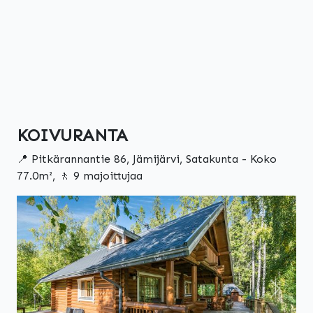
KOIVURANTA
📍 Pitkärannantie 86, Jämijärvi, Satakunta - Koko
77.0m², 🚶 9 majoittujaa
Edellinen
Seuraa