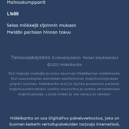
Mainoskumppanit
Lisää
Selaa mökkejä sijainnin mukaan
Meidän parhaan hinnan takuu
Tietosuojakäytäntö
Evästekäytäntö
Yleiset käyttöehdot
©2022 Mökkikartta
Etsi halpoja mökkejä ja loma-asuntoja Mökkikartan mökkihaulla.
Etsi suostuimpien kohteiden edullisimmat majoitustarjoukset
ympäri Suomen. Mökkikartta etsii ja löytää puolestasi parhaat
majoitusvaihtoehdot useilta sivustoilta ja auttaa vertailemaan
majoituskuluja. Löydä mökki ja tee varaus jo tänään!
Mökkikartta on osa DigitalFox palveluverkostoa, joka on
Suomen ketterin vertailupalveluiden tarjoaja internetissä.