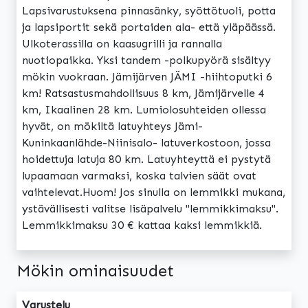
Lapsivarustuksena pinnasänky, syöttötuoli, potta
ja lapsiportit sekä portaiden ala- että yläpäässä.
Ulkoterassilla on kaasugrilli ja rannalla
nuotiopaikka. Yksi tandem -polkupyörä sisältyy
mökin vuokraan. Jämijärven JÄMI -hiihtoputki 6
km! Ratsastusmahdollisuus 8 km, Jämijärvelle 4
km, Ikaalinen 28 km. Lumiolosuhteiden ollessa
hyvät, on mökiltä latuyhteys Jämi-
Kuninkaanlähde-Niinisalo- latuverkostoon, jossa
hoidettuja latuja 80 km. Latuyhteyttä ei pystytä
lupaamaan varmaksi, koska talvien säät ovat
vaihtelevat.Huom! Jos sinulla on lemmikki mukana,
ystävällisesti valitse lisäpalvelu "lemmikkimaksu".
Lemmikkimaksu 30 € kattaa kaksi lemmikkiä.
Mökin ominaisuudet
Varustelu