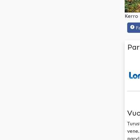
Kerro 
F
Par
Vuo
Turus
vene.
parvi