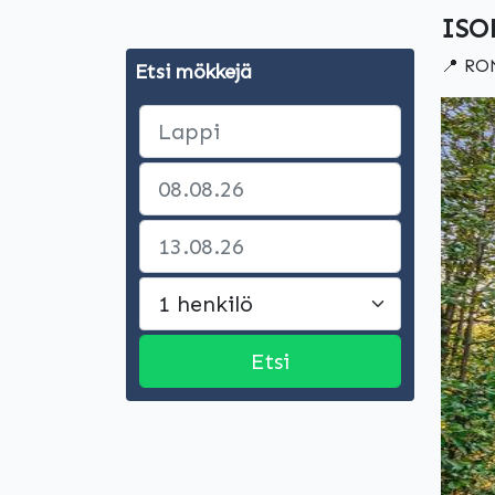
ISO
📍 RO
Etsi mökkejä