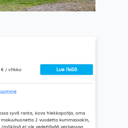
Lue lisää
 € / viikko
kuumme
jossa syvä ranta, kova hiekkapohja, oma
 2 makuuhuonetta 2 vuodetta kummassakin,
 (mökissä ei ole vedettävää vesivessaa,