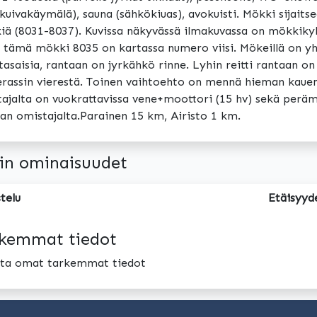
kuivakäymälä), sauna (sähkökiuas), avokuisti. Mökki sijaits
ä (8031-8037). Kuvissa näkyvässä ilmakuvassa on mökkikyl
 tämä mökki 8035 on kartassa numero viisi. Mökeillä on yhte
tasaisia, rantaan on jyrkähkö rinne. Lyhin reitti rantaan 
erassin vierestä. Toinen vaihtoehto on mennä hieman kaue
ajalta on vuokrattavissa vene+moottori (15 hv) sekä perä
an omistajalta.Parainen 15 km, Airisto 1 km.
in ominaisuudet
telu
Etäisyyd
kemmat tiedot
oita omat tarkemmat tiedot