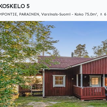
KOSKELO 5
MPONTIE, PARAINEN, Varsinais-Suomi - Koko 75.0m², 🚶 6 
Edellinen