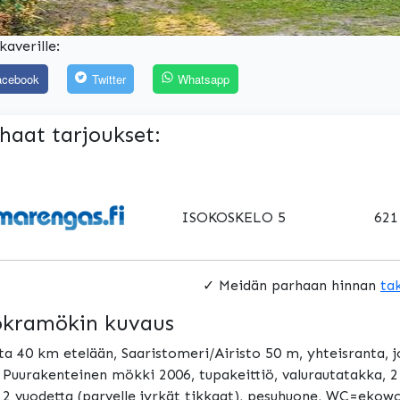
kaverille:
acebook
Twitter
Whatsapp
haat tarjoukset:
ISOKOSKELO 5
621
✓ Meidän parhaan hinnan
ta
kramökin kuvaus
ta 40 km etelään, Saaristomeri/Airisto 50 m, yhteisranta, 
 Puurakenteinen mökki 2006, tupakeittiö, valurautatakka,
 2 vuodetta (parvelle jyrkät tikkaat), pesuhuone, WC=ekowc