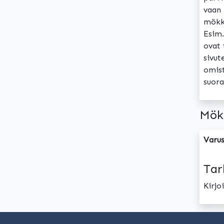
vaan 
mökki
Esim.
ovat 
sivut
omist
suora
Mök
Varus
Tar
Kirj