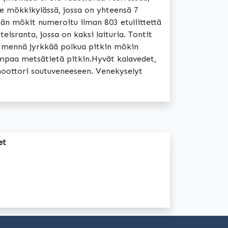
ee mökkikylässä, jossa on yhteensä 7
än mökit numeroitu ilman 803 etuliittettä
isranta, jossa on kaksi laituria. Tontit
on mennä jyrkkää polkua pitkin mökin
mpaa metsätietä pitkin.Hyvät kalavedet,
moottori soutuveneeseen. Venekyselyt
et