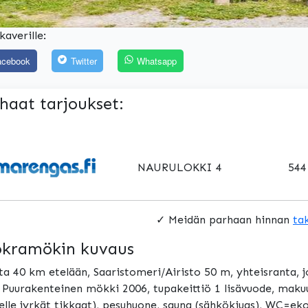
kaverille:
acebook
Twitter
Whatsapp
haat tarjoukset:
NAURULOKKI 4
544
✓ Meidän parhaan hinnan
ta
kramökin kuvaus
ta 40 km etelään, Saaristomeri/Airisto 50 m, yhteisranta, 
 Puurakenteinen mökki 2006, tupakeittiö 1 lisävuode, maku
elle jyrkät tikkaat), pesuhuone, sauna (sähkökiuas), WC=ek