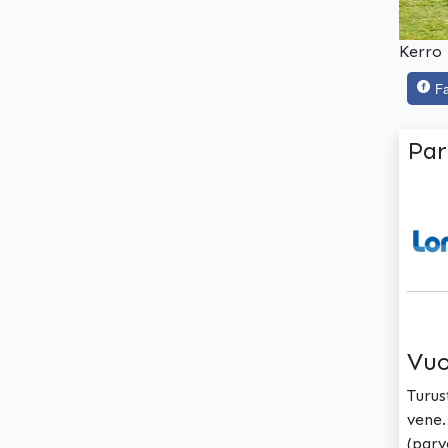
Kerro 
F
Par
Vuo
Turus
vene.
(parv