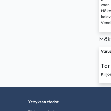
vaan 
Mökei
kalav
Venek
Mök
Varus
Tar
Kirj
Yrityksen tiedot