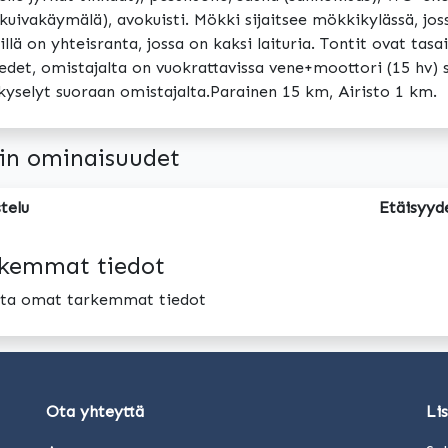
kuivakäymälä), avokuisti. Mökki sijaitsee mökkikylässä, jo
llä on yhteisranta, jossa on kaksi laituria. Tontit ovat tas
edet, omistajalta on vuokrattavissa vene+moottori (15 hv)
yselyt suoraan omistajalta.Parainen 15 km, Airisto 1 km.
in ominaisuudet
telu
Etäisyyd
kemmat tiedot
oita omat tarkemmat tiedot
Ota yhteyttä
Li