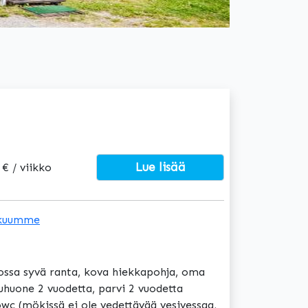
Lue lisää
 € / viikko
kuumme
jossa syvä ranta, kova hiekkapohja, oma
uhuone 2 vuodetta, parvi 2 vuodetta
owc (mökissä ei ole vedettävää vesivessaa,