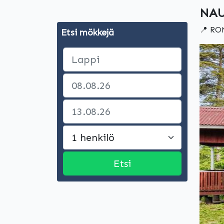
NAU
📍 RO
Etsi mökkejä