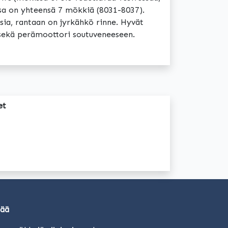
ssa on yhteensä 7 mökkiä (8031-8037).
aisia, rantaan on jyrkähkö rinne. Hyvät
 sekä perämoottori soutuveneeseen.
et
sää