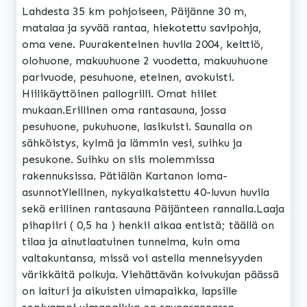
Lahdesta 35 km pohjoiseen, Päijänne 30 m,
matalaa ja syvää rantaa, hiekotettu savipohja,
oma vene. Puurakenteinen huvila 2004, keittiö,
olohuone, makuuhuone 2 vuodetta, makuuhuone
parivuode, pesuhuone, eteinen, avokuisti.
Hiilikäyttöinen pallogrilli. Omat hiilet
mukaan.Erillinen oma rantasauna, jossa
pesuhuone, pukuhuone, lasikuisti. Saunalla on
sähköistys, kylmä ja lämmin vesi, suihku ja
pesukone. Suihku on siis molemmissa
rakennuksissa. Pätiälän Kartanon loma-
asunnotYlellinen, nykyaikaistettu 40-luvun huvila
sekä erillinen rantasauna Päijänteen rannalla.Laaja
pihapiiri ( 0,5 ha ) henkii aikaa entistä; täällä on
tilaa ja ainutlaatuinen tunnelma, kuin oma
valtakuntansa, missä voi astella menneisyyden
värikkäitä polkuja. Viehättävän koivukujan päässä
on laituri ja aikuisten uimapaikka, lapsille