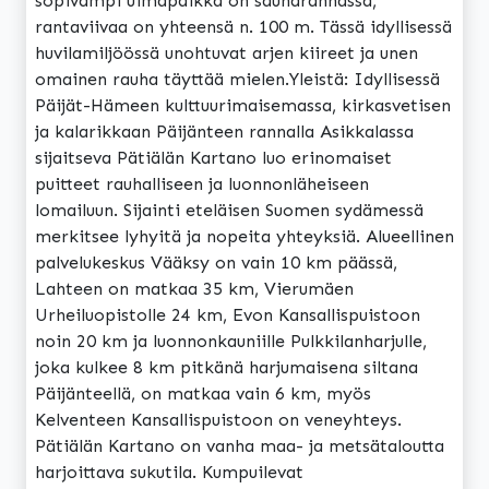
sopivampi uimapaikka on saunarannassa,
rantaviivaa on yhteensä n. 100 m. Tässä idyllisessä
huvilamiljöössä unohtuvat arjen kiireet ja unen
omainen rauha täyttää mielen.Yleistä: Idyllisessä
Päijät-Hämeen kulttuurimaisemassa, kirkasvetisen
ja kalarikkaan Päijänteen rannalla Asikkalassa
sijaitseva Pätiälän Kartano luo erinomaiset
puitteet rauhalliseen ja luonnonläheiseen
lomailuun. Sijainti eteläisen Suomen sydämessä
merkitsee lyhyitä ja nopeita yhteyksiä. Alueellinen
palvelukeskus Vääksy on vain 10 km päässä,
Lahteen on matkaa 35 km, Vierumäen
Urheiluopistolle 24 km, Evon Kansallispuistoon
noin 20 km ja luonnonkauniille Pulkkilanharjulle,
joka kulkee 8 km pitkänä harjumaisena siltana
Päijänteellä, on matkaa vain 6 km, myös
Kelventeen Kansallispuistoon on veneyhteys.
Pätiälän Kartano on vanha maa- ja metsätaloutta
harjoittava sukutila. Kumpuilevat