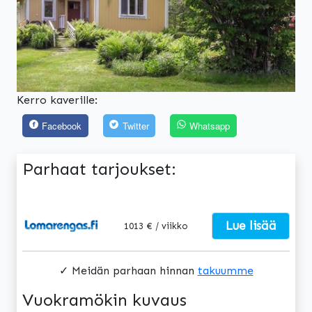
Kerro kaverille:
Facebook
Twitter
Whatsapp
Parhaat tarjoukset:
Lue lisää
1013 € / viikko
✓ Meidän parhaan hinnan
takuumme
Vuokramökin kuvaus