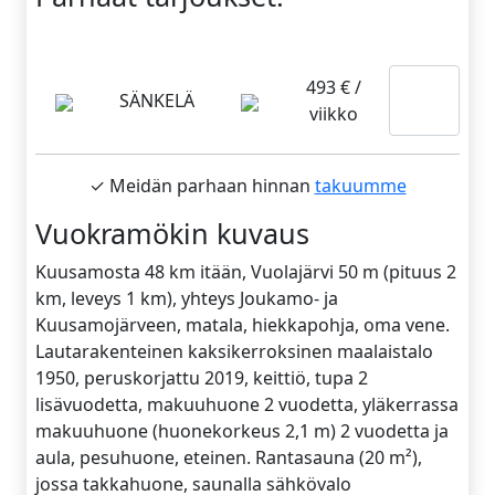
Lue
493 € /
SÄNKELÄ
viikko
lisää
✓ Meidän parhaan hinnan
takuumme
Vuokramökin kuvaus
Kuusamosta 48 km itään, Vuolajärvi 50 m (pituus 2
km, leveys 1 km), yhteys Joukamo- ja
Kuusamojärveen, matala, hiekkapohja, oma vene.
Lautarakenteinen kaksikerroksinen maalaistalo
1950, peruskorjattu 2019, keittiö, tupa 2
lisävuodetta, makuuhuone 2 vuodetta, yläkerrassa
makuuhuone (huonekorkeus 2,1 m) 2 vuodetta ja
aula, pesuhuone, eteinen. Rantasauna (20 m²),
jossa takkahuone, saunalla sähkövalo