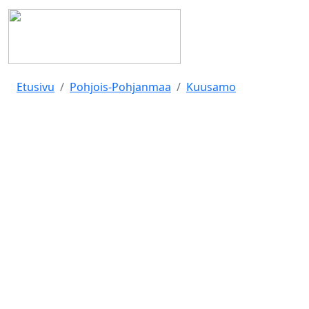
Etusivu
Pohjois-Pohjanmaa
Kuusamo