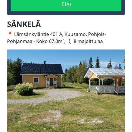
SÄNKELÄ
📍 Lämsänkyläntie 401 A, Kuusamo, Pohjois-
Pohjanmaa - Koko 67.0m², 🚶 8 majoittujaa
Edellinen
Seuraa