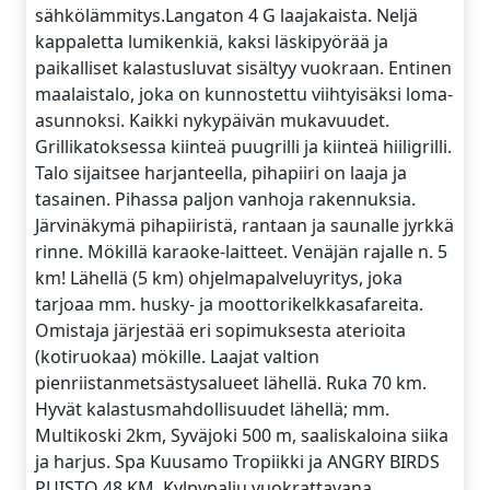
sähkölämmitys.Langaton 4 G laajakaista. Neljä
kappaletta lumikenkiä, kaksi läskipyörää ja
paikalliset kalastusluvat sisältyy vuokraan. Entinen
maalaistalo, joka on kunnostettu viihtyisäksi loma-
asunnoksi. Kaikki nykypäivän mukavuudet.
Grillikatoksessa kiinteä puugrilli ja kiinteä hiiligrilli.
Talo sijaitsee harjanteella, pihapiiri on laaja ja
tasainen. Pihassa paljon vanhoja rakennuksia.
Järvinäkymä pihapiiristä, rantaan ja saunalle jyrkkä
rinne. Mökillä karaoke-laitteet. Venäjän rajalle n. 5
km! Lähellä (5 km) ohjelmapalveluyritys, joka
tarjoaa mm. husky- ja moottorikelkkasafareita.
Omistaja järjestää eri sopimuksesta aterioita
(kotiruokaa) mökille. Laajat valtion
pienriistanmetsästysalueet lähellä. Ruka 70 km.
Hyvät kalastusmahdollisuudet lähellä; mm.
Multikoski 2km, Syväjoki 500 m, saaliskaloina siika
ja harjus. Spa Kuusamo Tropiikki ja ANGRY BIRDS
PUISTO 48 KM. Kylpypalju vuokrattavana.