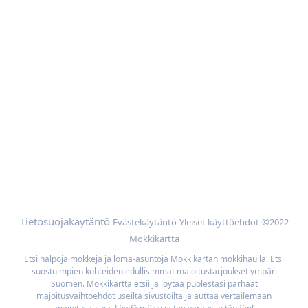
Vinkkejä
Ota yhteyttä
Apua
Mökin omistajat
Mainoskumppanit
Lisää
Selaa mökkejä sijainnin mukaan
Meidän parhaan hinnan takuu
Tietosuojakäytäntö
Evästekäytäntö
Yleiset käyttöehdot
©2022
Mökkikartta
Etsi halpoja mökkejä ja loma-asuntoja Mökkikartan mökkihaulla. Etsi
suostuimpien kohteiden edullisimmat majoitustarjoukset ympäri
Suomen. Mökkikartta etsii ja löytää puolestasi parhaat
majoitusvaihtoehdot useilta sivustoilta ja auttaa vertailemaan