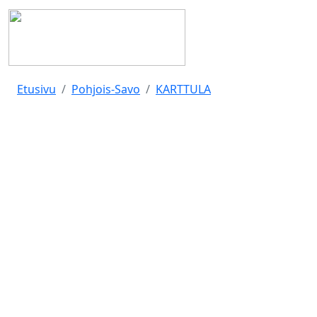
Etusivu
Pohjois-Savo
KARTTULA