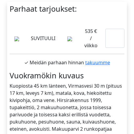
Parhaat tarjoukset:
535 €
Lue
SUVITUULI
/
lisää
viikko
✓ Meidän parhaan hinnan
takuumme
Vuokramökin kuvaus
Kuopiosta 45 km länteen, Virmasvesi 30 m (pituus
17 km, leveys 7 km), matala, kova, hiekoitettu
kivipohja, oma vene. Hirsirakennus 1999,
tupakeittiö, 2 makuuhuonetta, jossa toisessa
parivuode ja toisessa kaksi erillistä vuodetta,
pukuhuone, pesuhuone, sauna, kuivaushuone,
eteinen, avokuisti. Makuuparvi 2 runkopatjaa