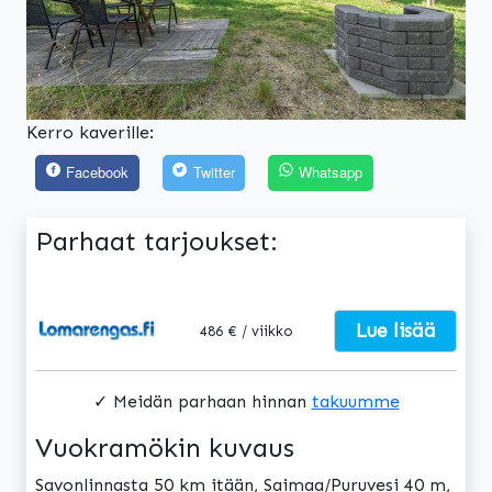
Kerro kaverille:
Facebook
Twitter
Whatsapp
Parhaat tarjoukset:
Lue lisää
486 € / viikko
✓ Meidän parhaan hinnan
takuumme
Vuokramökin kuvaus
Savonlinnasta 50 km itään, Saimaa/Puruvesi 40 m,