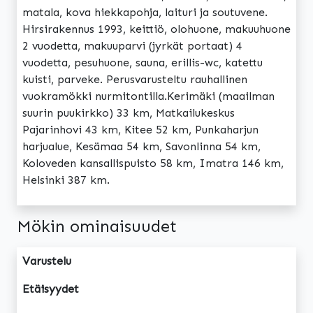
matala, kova hiekkapohja, laituri ja soutuvene.
Hirsirakennus 1993, keittiö, olohuone, makuuhuone
2 vuodetta, makuuparvi (jyrkät portaat) 4
vuodetta, pesuhuone, sauna, erillis-wc, katettu
kuisti, parveke. Perusvarusteltu rauhallinen
vuokramökki nurmitontilla.Kerimäki (maailman
suurin puukirkko) 33 km, Matkailukeskus
Pajarinhovi 43 km, Kitee 52 km, Punkaharjun
harjualue, Kesämaa 54 km, Savonlinna 54 km,
Koloveden kansallispuisto 58 km, Imatra 146 km,
Helsinki 387 km.
Mökin ominaisuudet
Varustelu
Etäisyydet