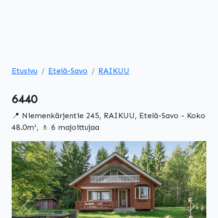
Etusivu
Etelä-Savo
RAIKUU
6440
📍 Niemenkärjentie 245, RAIKUU, Etelä-Savo - Koko
48.0m², 🚶 6 majoittujaa
Edellinen
Seuraa