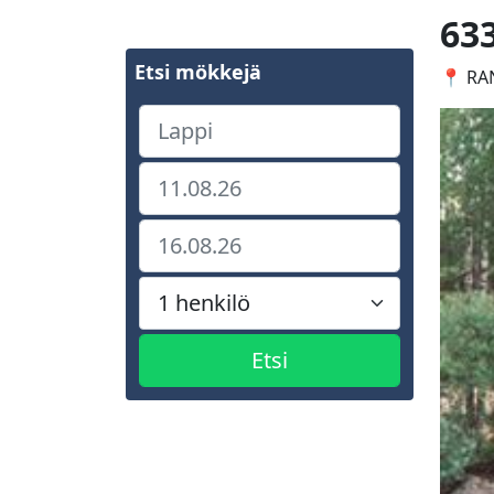
63
Etsi mökkejä
📍 RAN