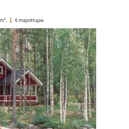
², 🚶 6 majoittujaa
Seuraava