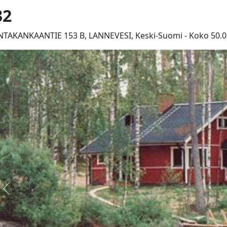
32
TAKANKAANTIE 153 B, LANNEVESI, Keski-Suomi - Koko 50.0m
Edellinen