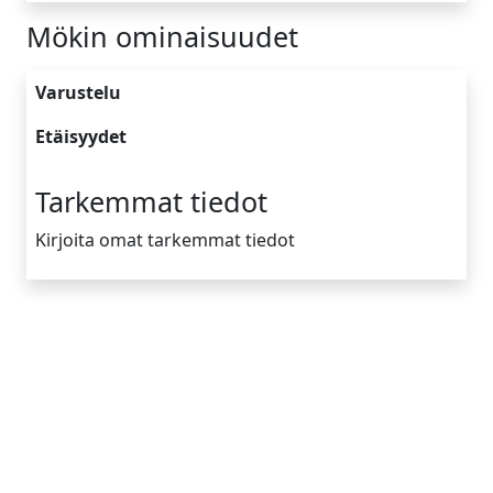
Mökin ominaisuudet
Varustelu
Etäisyydet
Tarkemmat tiedot
Kirjoita omat tarkemmat tiedot
Yrityksen tiedot
Tietoa meistä
Toimintamallimme
Vinkkejä