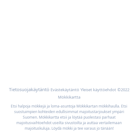
Ota yhteyttä
Apua
Mökin omistajat
Mainoskumppanit
Lisää
Selaa mökkejä sijainnin mukaan
Meidän parhaan hinnan takuu
Tietosuojakäytäntö
Evästekäytäntö
Yleiset käyttöehdot
©2022
Mökkikartta
Etsi halpoja mökkejä ja loma-asuntoja Mökkikartan mökkihaulla. Etsi
suostuimpien kohteiden edullisimmat majoitustarjoukset ympäri
Suomen. Mökkikartta etsii ja löytää puolestasi parhaat
majoitusvaihtoehdot useilta sivustoilta ja auttaa vertailemaan
majoituskuluja. Löydä mökki ja tee varaus jo tänään!