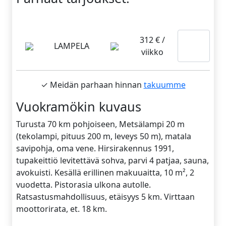
Lue
312 € /
LAMPELA
viikko
lisää
✓ Meidän parhaan hinnan
takuumme
Vuokramökin kuvaus
Turusta 70 km pohjoiseen, Metsälampi 20 m
(tekolampi, pituus 200 m, leveys 50 m), matala
savipohja, oma vene. Hirsirakennus 1991,
tupakeittiö levitettävä sohva, parvi 4 patjaa, sauna,
avokuisti. Kesällä erillinen makuuaitta, 10 m², 2
vuodetta. Pistorasia ulkona autolle.
Ratsastusmahdollisuus, etäisyys 5 km. Virttaan
moottorirata, et. 18 km.