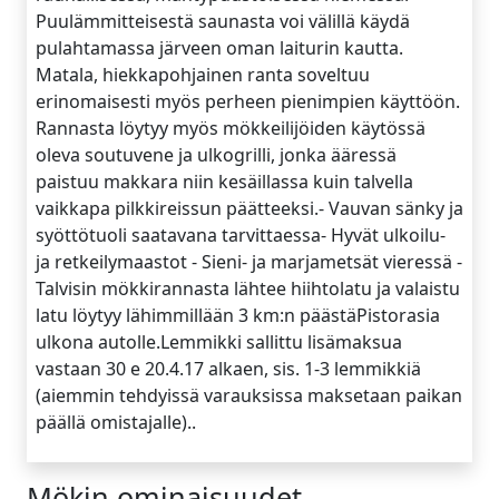
Puulämmitteisestä saunasta voi välillä käydä
pulahtamassa järveen oman laiturin kautta.
Matala, hiekkapohjainen ranta soveltuu
erinomaisesti myös perheen pienimpien käyttöön.
Rannasta löytyy myös mökkeilijöiden käytössä
oleva soutuvene ja ulkogrilli, jonka ääressä
paistuu makkara niin kesäillassa kuin talvella
vaikkapa pilkkireissun päätteeksi.- Vauvan sänky ja
syöttötuoli saatavana tarvittaessa- Hyvät ulkoilu-
ja retkeilymaastot - Sieni- ja marjametsät vieressä -
Talvisin mökkirannasta lähtee hiihtolatu ja valaistu
latu löytyy lähimmillään 3 km:n päästäPistorasia
ulkona autolle.Lemmikki sallittu lisämaksua
vastaan 30 e 20.4.17 alkaen, sis. 1-3 lemmikkiä
(aiemmin tehdyissä varauksissa maksetaan paikan
päällä omistajalle)..
Mökin ominaisuudet