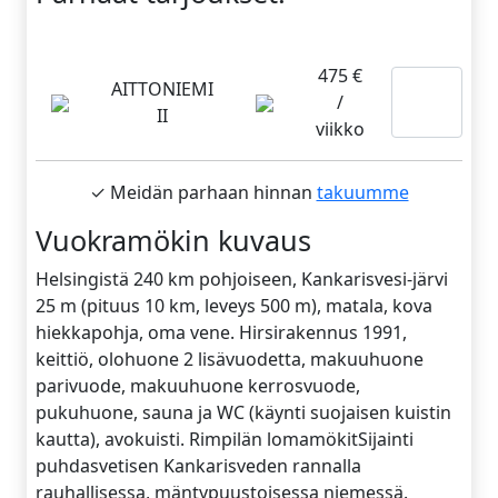
475 €
Lue
AITTONIEMI
/
II
lisää
viikko
✓ Meidän parhaan hinnan
takuumme
Vuokramökin kuvaus
Helsingistä 240 km pohjoiseen, Kankarisvesi-järvi
25 m (pituus 10 km, leveys 500 m), matala, kova
hiekkapohja, oma vene. Hirsirakennus 1991,
keittiö, olohuone 2 lisävuodetta, makuuhuone
parivuode, makuuhuone kerrosvuode,
pukuhuone, sauna ja WC (käynti suojaisen kuistin
kautta), avokuisti. Rimpilän lomamökitSijainti
puhdasvetisen Kankarisveden rannalla
rauhallisessa, mäntypuustoisessa niemessä.