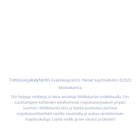
Apua
Mökin omistajat
Mainoskumppanit
Lisää
Selaa mökkejä sijainnin mukaan
Meidän parhaan hinnan takuu
Tietosuojakäytäntö
Evästekäytäntö
Yleiset käyttöehdot
©2022
Mökkikartta
Etsi halpoja mökkejä ja loma-asuntoja Mökkikartan mökkihaulla. Etsi
suostuimpien kohteiden edullisimmat majoitustarjoukset ympäri
Suomen. Mökkikartta etsii ja löytää puolestasi parhaat
majoitusvaihtoehdot useilta sivustoilta ja auttaa vertailemaan
majoituskuluja. Löydä mökki ja tee varaus jo tänään!