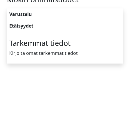
Varustelu
Etäisyydet
Tarkemmat tiedot
Kirjoita omat tarkemmat tiedot
Yrityksen tiedot
Tietoa meistä
Toimintamallimme
Vinkkejä
Ota yhteyttä