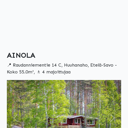
AINOLA
📍 Raudanniementie 14 C, Huuhanaho, Etelä-Savo -
Koko 55.0m², 🚶 4 majoittujaa
Edellinen
Seuraa