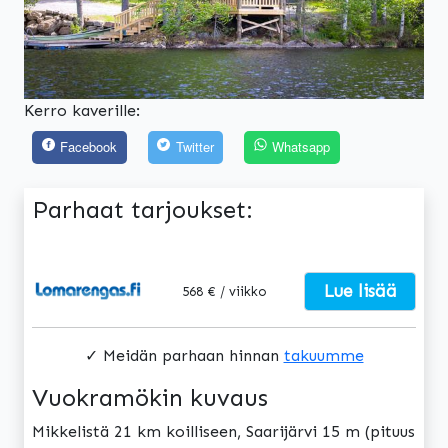
Kerro kaverille:
Facebook
Twitter
Whatsapp
Parhaat tarjoukset:
Lue lisää
568 € / viikko
✓ Meidän parhaan hinnan
takuumme
Vuokramökin kuvaus
Mikkelistä 21 km koilliseen, Saarijärvi 15 m (pituus