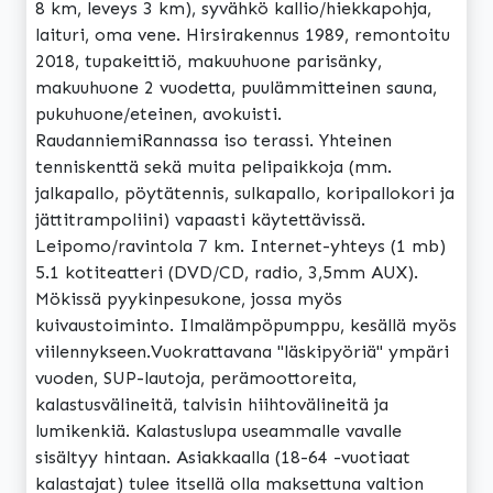
8 km, leveys 3 km), syvähkö kallio/hiekkapohja,
laituri, oma vene. Hirsirakennus 1989, remontoitu
2018, tupakeittiö, makuuhuone parisänky,
makuuhuone 2 vuodetta, puulämmitteinen sauna,
pukuhuone/eteinen, avokuisti.
RaudanniemiRannassa iso terassi. Yhteinen
tenniskenttä sekä muita pelipaikkoja (mm.
jalkapallo, pöytätennis, sulkapallo, koripallokori ja
jättitrampoliini) vapaasti käytettävissä.
Leipomo/ravintola 7 km. Internet-yhteys (1 mb)
5.1 kotiteatteri (DVD/CD, radio, 3,5mm AUX).
Mökissä pyykinpesukone, jossa myös
kuivaustoiminto. Ilmalämpöpumppu, kesällä myös
viilennykseen.Vuokrattavana "läskipyöriä" ympäri
vuoden, SUP-lautoja, perämoottoreita,
kalastusvälineitä, talvisin hiihtovälineitä ja
lumikenkiä. Kalastuslupa useammalle vavalle
sisältyy hintaan. Asiakkaalla (18-64 -vuotiaat
kalastajat) tulee itsellä olla maksettuna valtion