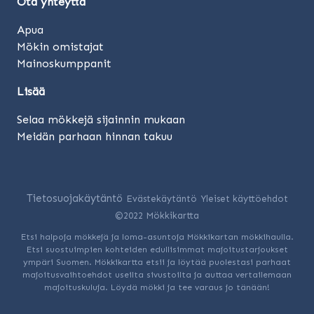
Ota yhteyttä
Apua
Mökin omistajat
Mainoskumppanit
Lisää
Selaa mökkejä sijainnin mukaan
Meidän parhaan hinnan takuu
Tietosuojakäytäntö
Evästekäytäntö
Yleiset käyttöehdot
©2022 Mökkikartta
Etsi halpoja mökkejä ja loma-asuntoja Mökkikartan mökkihaulla.
Etsi suostuimpien kohteiden edullisimmat majoitustarjoukset
ympäri Suomen. Mökkikartta etsii ja löytää puolestasi parhaat
majoitusvaihtoehdot useilta sivustoilta ja auttaa vertailemaan
majoituskuluja. Löydä mökki ja tee varaus jo tänään!