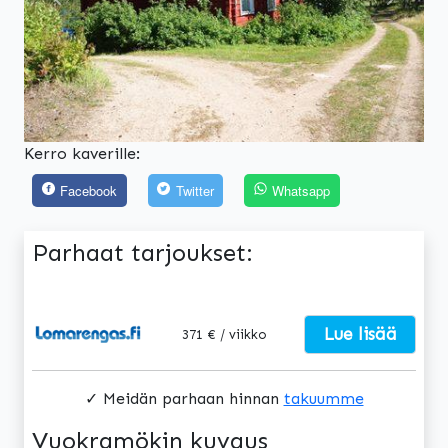
Edellinen
Seuraa
Kerro kaverille:
Facebook
Twitter
Whatsapp
Parhaat tarjoukset:
Lue lisää
371 € / viikko
✓ Meidän parhaan hinnan
takuumme
Vuokramökin kuvaus