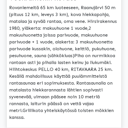
Rovaniemeltä 65 km luoteeseen, Raanujärvi 50 m
(pituus 12 km, leveys 3 km), kova hiekkapohja,
matalaa ja syvää rantaa, oma vene. Hirsirakennus
1980, yläkerta: makuuhuone 1 vuode,2
makuuhuonetta joissa parivuode, makuuhuone
parivuode + 1 vuode, alakerta: 3 makuuhuonetta
parivuode kussakin, olohuone, keittiö, pukuhuone,
pesuhuone, sauna (sähkökiuas)Piha on nurmikkoa
rantaan asti ja pihalla lasten keinu ja liukumäki.
Hiihtokeskus PELLO 40 km, RITAVAARA 25 km.
Kesällä mahdollisuus käyttää puulämmitteistä
rantasaunaa eri sopimuksesta. Rantasaunalla on
matalasta hiekkarannasta lähtien sopivasti
syvenevää, uimaan pääsee noin 10 metriä
rannasta, laiturin päässä on vettä vajaa
metri.Grillikota yhteiskäytössä toisten mökkien
kanssa.