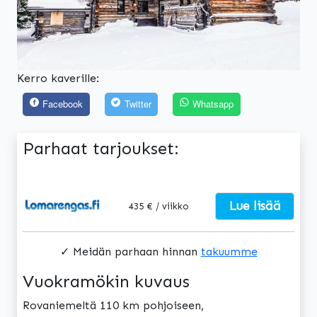
Kerro kaverille:
Facebook
Twitter
Whatsapp
Parhaat tarjoukset:
Lue lisää
435 € / viikko
✓ Meidän parhaan hinnan
takuumme
Vuokramökin kuvaus
Rovaniemeltä 110 km pohjoiseen,