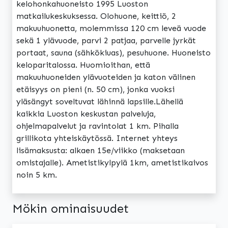
kelohonkahuoneisto 1995 Luoston
matkailukeskuksessa. Olohuone, keittiö, 2
makuuhuonetta, molemmissa 120 cm leveä vuode
sekä 1 ylävuode, parvi 2 patjaa, parvelle jyrkät
portaat, sauna (sähkökiuas), pesuhuone. Huoneisto
keloparitalossa. Huomioithan, että
makuuhuoneiden ylävuoteiden ja katon välinen
etäisyys on pieni (n. 50 cm), jonka vuoksi
yläsängyt soveltuvat lähinnä lapsille.Lähellä
kaikkia Luoston keskustan palveluja,
ohjelmapalvelut ja ravintolat 1 km. Pihalla
grillikota yhteiskäytössä. Internet yhteys
lisämaksusta: alkaen 15e/viikko (maksetaan
omistajalle). Ametistikylpylä 1km, ametistikaivos
noin 5 km.
Mökin ominaisuudet