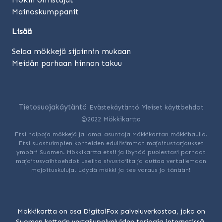
Mainoskumppanit
Lisää
Selaa mökkejä sijainnin mukaan
Meidän parhaan hinnan takuu
Tietosuojakäytäntö
Evästekäytäntö
Yleiset käyttöehdot
©2022 Mökkikartta
Etsi halpoja mökkejä ja loma-asuntoja Mökkikartan mökkihaulla.
Etsi suostuimpien kohteiden edullisimmat majoitustarjoukset
ympäri Suomen. Mökkikartta etsii ja löytää puolestasi parhaat
majoitusvaihtoehdot useilta sivustoilta ja auttaa vertailemaan
majoituskuluja. Löydä mökki ja tee varaus jo tänään!
Mökkikartta on osa DigitalFox palveluverkostoa, joka on
Suomen ketterin vertailupalveluiden tarjoaja internetissä.