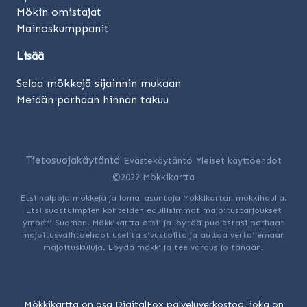
Mökin omistajat
Mainoskumppanit
Lisää
Selaa mökkejä sijainnin mukaan
Meidän parhaan hinnan takuu
Tietosuojakäytäntö
Evästekäytäntö
Yleiset käyttöehdot
©2022 Mökkikartta
Etsi halpoja mökkejä ja loma-asuntoja Mökkikartan mökkihaulla.
Etsi suostuimpien kohteiden edullisimmat majoitustarjoukset
ympäri Suomen. Mökkikartta etsii ja löytää puolestasi parhaat
majoitusvaihtoehdot useilta sivustoilta ja auttaa vertailemaan
majoituskuluja. Löydä mökki ja tee varaus jo tänään!
Mökkikartta on osa DigitalFox palveluverkostoa, joka on