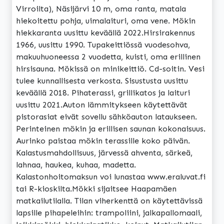
Virroilta), Näsijärvi 10 m, oma ranta, matala
hiekoitettu pohja, uimalaituri, oma vene. Mökin
hiekkaranta uusittu keväällä 2022.Hirsirakennus
1966, uusittu 1990. Tupakeittiössä vuodesohva,
makuuhuoneessa 2 vuodetta, kuisti, oma erillinen
hirsisauna. Mökissä on minikeittiö. Cd-soitin. Vesi
tulee kunnallisesta verkosta. Sisustusta uusittu
keväällä 2018. Pihaterassi, grillikatos ja laituri
uusittu 2021.Auton lämmitykseen käytettävät
pistorasiat eivät sovellu sähköauton lataukseen.
Perinteinen mökin ja erillisen saunan kokonaisuus.
Aurinko paistaa mökin terassille koko päivän.
Kalastusmahdollisuus, järvessä ahventa, särkeä,
lahnaa, haukea, kuhaa, madetta.
Kalastonhoitomaksun voi lunastaa www.eraluvat.fi
tai R-kioskilta.Mökki sijaitsee Haapamäen
matkailutilalla. Tilan viherkenttä on käytettävissä
lapsille pihapeleihin: trampoliini, jalkapallomaali,