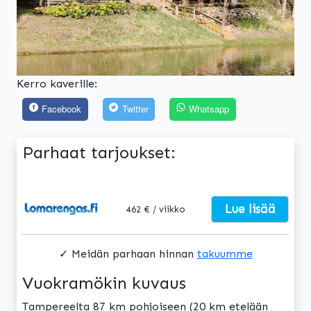
Kerro kaverille:
Facebook
Twitter
Whatsapp
Parhaat tarjoukset:
Lue lisää
462 € / viikko
✓ Meidän parhaan hinnan
takuumme
Vuokramökin kuvaus
Tampereelta 87 km pohjoiseen (20 km etelään