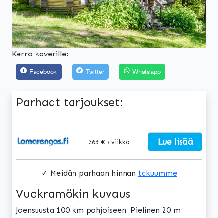
Kerro kaverille:
Facebook
Twitter
Whatsapp
Parhaat tarjoukset:
Lue lisää
363 € / viikko
✓ Meidän parhaan hinnan
takuumme
Vuokramökin kuvaus
Joensuusta 100 km pohjoiseen, Pielinen 20 m