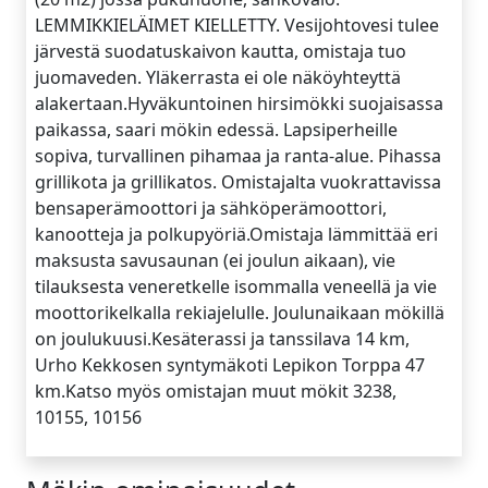
LEMMIKKIELÄIMET KIELLETTY. Vesijohtovesi tulee
järvestä suodatuskaivon kautta, omistaja tuo
juomaveden. Yläkerrasta ei ole näköyhteyttä
alakertaan.Hyväkuntoinen hirsimökki suojaisassa
paikassa, saari mökin edessä. Lapsiperheille
sopiva, turvallinen pihamaa ja ranta-alue. Pihassa
grillikota ja grillikatos. Omistajalta vuokrattavissa
bensaperämoottori ja sähköperämoottori,
kanootteja ja polkupyöriä.Omistaja lämmittää eri
maksusta savusaunan (ei joulun aikaan), vie
tilauksesta veneretkelle isommalla veneellä ja vie
moottorikelkalla rekiajelulle. Joulunaikaan mökillä
on joulukuusi.Kesäterassi ja tanssilava 14 km,
Urho Kekkosen syntymäkoti Lepikon Torppa 47
km.Katso myös omistajan muut mökit 3238,
10155, 10156