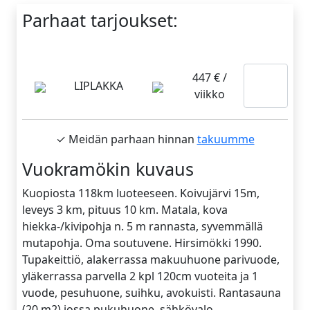
Parhaat tarjoukset:
Lue
447 € /
LIPLAKKA
viikko
lisää
✓ Meidän parhaan hinnan
takuumme
Vuokramökin kuvaus
Kuopiosta 118km luoteeseen. Koivujärvi 15m,
leveys 3 km, pituus 10 km. Matala, kova
hiekka-/kivipohja n. 5 m rannasta, syvemmällä
mutapohja. Oma soutuvene. Hirsimökki 1990.
Tupakeittiö, alakerrassa makuuhuone parivuode,
yläkerrassa parvella 2 kpl 120cm vuoteita ja 1
vuode, pesuhuone, suihku, avokuisti. Rantasauna
(20 m2) jossa pukuhuone, sähkövalo.