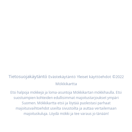
Apua
Mökin omistajat
Mainoskumppanit
Lisää
Selaa mökkejä sijainnin mukaan
Meidän parhaan hinnan takuu
Tietosuojakäytäntö
Evästekäytäntö
Yleiset käyttöehdot
©2022
Mökkikartta
Etsi halpoja mökkejä ja loma-asuntoja Mökkikartan mökkihaulla. Etsi
suostuimpien kohteiden edullisimmat majoitustarjoukset ympäri
Suomen. Mökkikartta etsii ja löytää puolestasi parhaat
majoitusvaihtoehdot useilta sivustoilta ja auttaa vertailemaan
majoituskuluja. Löydä mökki ja tee varaus jo tänään!