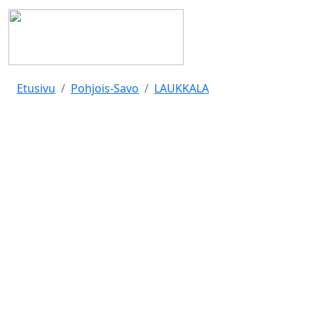
Etusivu
Pohjois-Savo
LAUKKALA