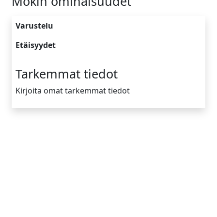
Mökin ominaisuudet
Varustelu
Etäisyydet
Tarkemmat tiedot
Kirjoita omat tarkemmat tiedot
Yrityksen tiedot
Tietoa meistä
Toimintamallimme
Vinkkejä
Ota yhteyttä