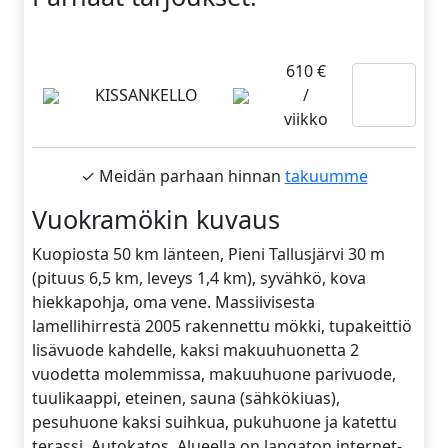
610 €
Lue
KISSANKELLO
/
lisää
viikko
✓ Meidän parhaan hinnan
takuumme
Vuokramökin kuvaus
Kuopiosta 50 km länteen, Pieni Tallusjärvi 30 m
(pituus 6,5 km, leveys 1,4 km), syvähkö, kova
hiekkapohja, oma vene. Massiivisesta
lamellihirrestä 2005 rakennettu mökki, tupakeittiö
lisävuode kahdelle, kaksi makuuhuonetta 2
vuodetta molemmissa, makuuhuone parivuode,
tuulikaappi, eteinen, sauna (sähkökiuas),
pesuhuone kaksi suihkua, pukuhuone ja katettu
terassi. Autokatos. Alueella on langaton internet-