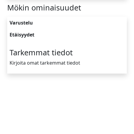
Mökin ominaisuudet
Varustelu
Etäisyydet
Tarkemmat tiedot
Kirjoita omat tarkemmat tiedot
Yrityksen tiedot
Tietoa meistä
Toimintamallimme
Vinkkejä