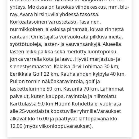
yhteys. Mökissä on tasokas viihdekeskus, mm. blu-
ray. Avara hirsihuvila yhdessä tasossa.
Korkeatasoinen varustetaso. Tasainen,
nurmikkoinen ja valoisa pihamaa, loivaa rinnettä
rantaan. Omistajalta voi vuokrata pilkkivälineitä,
syöttötuoleja, lasten- ja vauvansänkyjä. Alueella
lasten leikkipaikka sekä merkitty luontopolku,
jonka varrella kota ja laavu. Hyvät marjastus- ja
sienestysmaastot. Kalaisa järvi.Lohimaa 30 km,
Eerikkala Golf 22 km. Rauhalahden kylpylä 40 km.
Puijon tornin näköakaravintola, golf ja
laskettelurinne 50 km. Kasurila 70 km. Lähimmät
palvelut, kuten kauppa, ravintola ja hiihtolatu
Karttulassa 9.0 km.Huom! Kohdetta ei vuokrata
alle 25-vuotiaista koostuville ryhmille.Varaukset
alkavat klo 16.00 ja päättyvät lähtöpäivänä klo
12.00 (myös viikonloppuvaraukset).