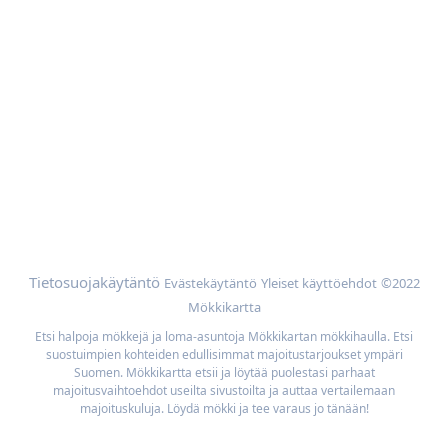
Ota yhteyttä
Apua
Mökin omistajat
Mainoskumppanit
Lisää
Selaa mökkejä sijainnin mukaan
Meidän parhaan hinnan takuu
Tietosuojakäytäntö
Evästekäytäntö
Yleiset käyttöehdot
©2022
Mökkikartta
Etsi halpoja mökkejä ja loma-asuntoja Mökkikartan mökkihaulla. Etsi
suostuimpien kohteiden edullisimmat majoitustarjoukset ympäri
Suomen. Mökkikartta etsii ja löytää puolestasi parhaat
majoitusvaihtoehdot useilta sivustoilta ja auttaa vertailemaan
majoituskuluja. Löydä mökki ja tee varaus jo tänään!