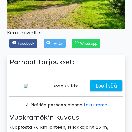
Kerro kaverille:
Facebook
Twitter
Whatsapp
Parhaat tarjoukset:
Lue lisää
455 € / viikko
✓ Meidän parhaan hinnan
takuumme
Vuokramökin kuvaus
Kuopiosta 76 km länteen, Nilakkajärvi 15 m,