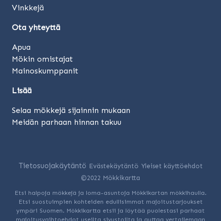
Vinkkejä
Ota yhteyttä
Apua
Mökin omistajat
Mainoskumppanit
Lisää
Selaa mökkejä sijainnin mukaan
Meidän parhaan hinnan takuu
Tietosuojakäytäntö
Evästekäytäntö
Yleiset käyttöehdot
©2022 Mökkikartta
Etsi halpoja mökkejä ja loma-asuntoja Mökkikartan mökkihaulla.
Etsi suostuimpien kohteiden edullisimmat majoitustarjoukset
ympäri Suomen. Mökkikartta etsii ja löytää puolestasi parhaat
majoitusvaihtoehdot useilta sivustoilta ja auttaa vertailemaan