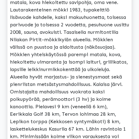
matala, kova hiekoitettu savipohja, oma vene.
Lautarakenteinen mökki 1983, tupakeittiö
lisävuode kahdelle, kaksi makuuhuonetta, toisessa
parivuode ja toisessa 2 vuodetta, pesuhuone uusittu
2008, sauna, avokuisti. Tasaisella nurmitontilla
Nilakan Pirtit-mökkikylän alueella. Mökkien
välissä on puustoa ja aidoitusta (näkösuojaa).
Mökkien yhteiskäytössä parempi matala, kova,
hiekoitettu uimaranta ja isompi laituri, grillikatos,
lapsille leikkinurmikkokenttää ja ulkoleluja.
Alueella hyvät marjastus- ja sienestysmaat sekä
pienriistan metsästysmahdollisuus. Kalaisa järvi.
Omistajalta mahdollisuus vuokrata kaksi
polkupyörää, perämoottori (3 hv) ja kolme
kanoottia. Pielavesi 9 km (veneellä 6 km),
Eerikkala Golf 38 km, Tervon lohimaa 28 km,
Lepikon torppa (Kekkosen syntymäkoti) 8 km,
laskettelukeskus Kasurila 67 km. Lähin ravintola 1
km. Minimissään kolme viikon varauksesta voi