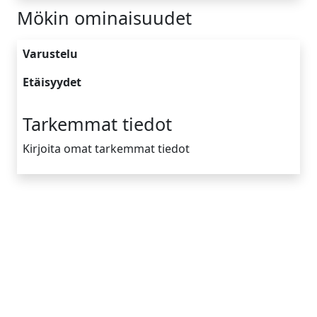
Mökin ominaisuudet
Varustelu
Etäisyydet
Tarkemmat tiedot
Kirjoita omat tarkemmat tiedot
Yrityksen tiedot
Tietoa meistä
Toimintamallimme
Vinkkejä