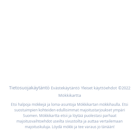
Ota yhteyttä
Apua
Mökin omistajat
Mainoskumppanit
Lisää
Selaa mökkejä sijainnin mukaan
Meidän parhaan hinnan takuu
Tietosuojakäytäntö
Evästekäytäntö
Yleiset käyttöehdot
©2022
Mökkikartta
Etsi halpoja mökkejä ja loma-asuntoja Mökkikartan mökkihaulla. Etsi
suostuimpien kohteiden edullisimmat majoitustarjoukset ympäri
Suomen. Mökkikartta etsii ja löytää puolestasi parhaat
majoitusvaihtoehdot useilta sivustoilta ja auttaa vertailemaan
majoituskuluja. Löydä mökki ja tee varaus jo tänään!