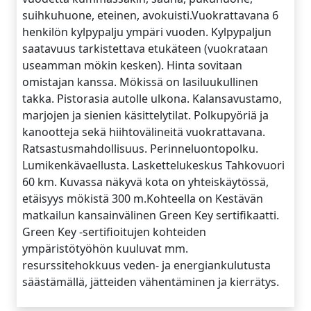
suihkuhuone, eteinen, avokuisti.Vuokrattavana 6
henkilön kylpypalju ympäri vuoden. Kylpypaljun
saatavuus tarkistettava etukäteen (vuokrataan
useamman mökin kesken). Hinta sovitaan
omistajan kanssa. Mökissä on lasiluukullinen
takka. Pistorasia autolle ulkona. Kalansavustamo,
marjojen ja sienien käsittelytilat. Polkupyöriä ja
kanootteja sekä hiihtovälineitä vuokrattavana.
Ratsastusmahdollisuus. Perinneluontopolku.
Lumikenkävaellusta. Laskettelukeskus Tahkovuori
60 km. Kuvassa näkyvä kota on yhteiskäytössä,
etäisyys mökistä 300 m.Kohteella on Kestävän
matkailun kansainvälinen Green Key sertifikaatti.
Green Key -sertifioitujen kohteiden
ympäristötyöhön kuuluvat mm.
resurssitehokkuus veden- ja energiankulutusta
säästämällä, jätteiden vähentäminen ja kierrätys.