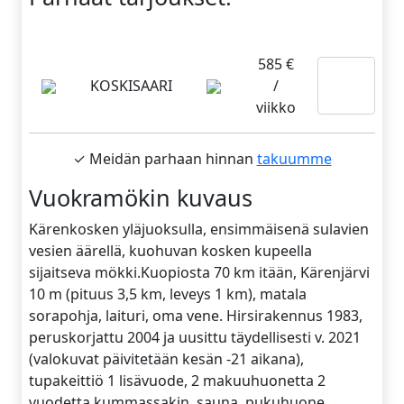
585 €
Lue
KOSKISAARI
/
lisää
viikko
✓ Meidän parhaan hinnan
takuumme
Vuokramökin kuvaus
Kärenkosken yläjuoksulla, ensimmäisenä sulavien
vesien äärellä, kuohuvan kosken kupeella
sijaitseva mökki.Kuopiosta 70 km itään, Kärenjärvi
10 m (pituus 3,5 km, leveys 1 km), matala
sorapohja, laituri, oma vene. Hirsirakennus 1983,
peruskorjattu 2004 ja uusittu täydellisesti v. 2021
(valokuvat päivitetään kesän -21 aikana),
tupakeittiö 1 lisävuode, 2 makuuhuonetta 2
vuodetta kummassakin, sauna, pukuhuone,