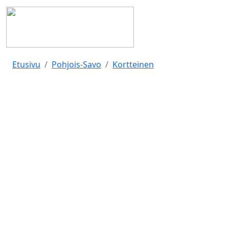
Etusivu
Pohjois-Savo
Kortteinen