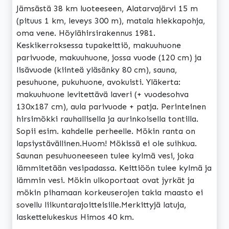
Jämsästä 38 km luoteeseen, Alatarvajärvi 15 m
(pituus 1 km, leveys 300 m), matala hiekkapohja,
oma vene. Höylähirsirakennus 1981.
Keskikerroksessa tupakeittiö, makuuhuone
parivuode, makuuhuone, jossa vuode (120 cm) ja
lisävuode (kiinteä yläsänky 80 cm), sauna,
pesuhuone, pukuhuone, avokuisti. Yläkerta:
makuuhuone levitettävä laveri (+ vuodesohva
130x187 cm), aula parivuode + patja. Perinteinen
hirsimökki rauhallisella ja aurinkoisella tontilla.
Sopii esim. kahdelle perheelle. Mökin ranta on
lapsiystävällinen.Huom! Mökissä ei ole suihkua.
Saunan pesuhuoneeseen tulee kylmä vesi, joka
lämmitetään vesipadassa. Keittiöön tulee kylmä ja
lämmin vesi. Mökin ulkoportaat ovat jyrkät ja
mökin pihamaan korkeuserojen takia maasto ei
sovellu liikuntarajoitteisille.Merkittyjä latuja,
laskettelukeskus Himos 40 km.