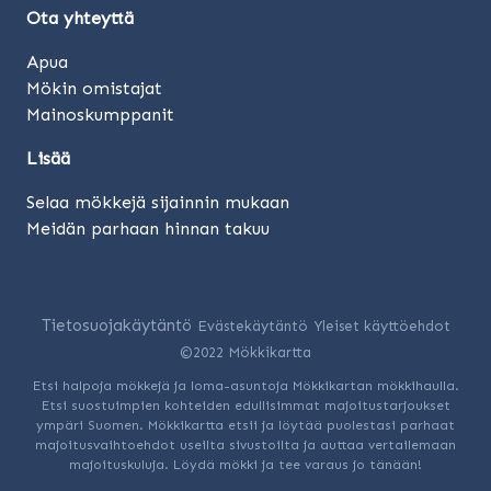
Ota yhteyttä
Apua
Mökin omistajat
Mainoskumppanit
Lisää
Selaa mökkejä sijainnin mukaan
Meidän parhaan hinnan takuu
Tietosuojakäytäntö
Evästekäytäntö
Yleiset käyttöehdot
©2022 Mökkikartta
Etsi halpoja mökkejä ja loma-asuntoja Mökkikartan mökkihaulla.
Etsi suostuimpien kohteiden edullisimmat majoitustarjoukset
ympäri Suomen. Mökkikartta etsii ja löytää puolestasi parhaat
majoitusvaihtoehdot useilta sivustoilta ja auttaa vertailemaan
majoituskuluja. Löydä mökki ja tee varaus jo tänään!