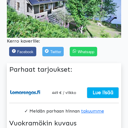
Kerro kaverille:
Facebook
Twitter
Whatsapp
Parhaat tarjoukset:
Lue lisää
449 € / viikko
✓ Meidän parhaan hinnan
takuumme
Vuokramökin kuvaus