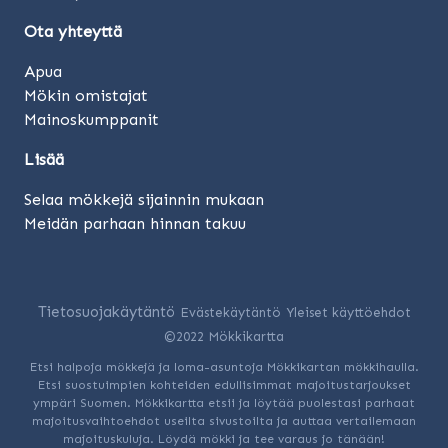
Ota yhteyttä
Apua
Mökin omistajat
Mainoskumppanit
Lisää
Selaa mökkejä sijainnin mukaan
Meidän parhaan hinnan takuu
Tietosuojakäytäntö
Evästekäytäntö
Yleiset käyttöehdot
©2022 Mökkikartta
Etsi halpoja mökkejä ja loma-asuntoja Mökkikartan mökkihaulla.
Etsi suostuimpien kohteiden edullisimmat majoitustarjoukset
ympäri Suomen. Mökkikartta etsii ja löytää puolestasi parhaat
majoitusvaihtoehdot useilta sivustoilta ja auttaa vertailemaan
majoituskuluja. Löydä mökki ja tee varaus jo tänään!