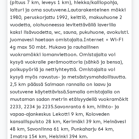
(pituus 7 km, leveys 1 km), hiekka/kalliopohja,
laituri ja oma soutuvene.Lautarakenteinen mökki
1980, peruskorjattu 1992, keittiö, makuuhuone 2
vuodetta, olohuoneessa levitettävällä laverilla
kaksi lisävuodetta, wc, sauna, pukuhuone, avokuisti.
Juomavesi haetaan omistajalta.Internet = Wi-Fi
4g max 50 mbt. Mukava ja rauhallinen
vuokramökki lomanviettoon. Omistajalta voi
kysyä vuokralle perämoottoria (sähkö ja bensa),
polkupyöriä ja nettiyhteyttä. Omistajalta voi
kysyä myös ravustus- ja metsästysmahdollisuutta.
2,5 km päässä Saimaan rannalla on laavu ja
soutuvene käytettävissä.Samalla omistajalla on
muutaman sadan metrin etäisyydellä vuokramökit
2233, 2234 ja 2235.Savonranta 6 km, hiihto- ja
vapaa-ajankeskus Lekotti 9 km, Koloveden
kansallispuisto 28 km, Kerimäki 39 km, Heinävesi
48 km, Savonlinna 61 km, Punkaharju 64 km,
Imatra 154 km, Helsinki 394 km.