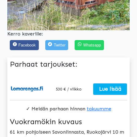
Kerro kaverille:
Facebook
Twitter
Whatsapp
Parhaat tarjoukset:
Lue lisää
530 € / viikko
✓ Meidän parhaan hinnan
takuumme
Vuokramökin kuvaus
61 km pohjoiseen Savonlinnasta, Ruokojärvi 10 m